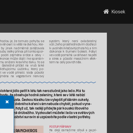
Kiosek
hodou je
, že t
omuto pohyb
u se 
sys
tém, kt
er
ý není ovlada
telný 
e věnov
at isvětš
í nadváhou, kt
e
-
vůlí. Jeho pros
třednictvím dochází 
 by jinak nadměrně z
atě
žovala
kuvolnění kř
ečovitých stahů, a
tím 
ouby
. V
elký přínos při tomt
o spor
-
dokonce k
tlumení bolesti. Po
byt 
 pocítí z
ejména srdce a
cévy 
–
ve
vodě pomáhá uvolňovat napětí 
okonce můž
e dojít i
ke
spontán
-
a
stres a
půso
bí masáž
ním ef
ek
-
mu sní
žení krevního tlaku. T
o se 
tem nacelý povr
ch těla.
 čá
st
ečně přičíst na
vrub také 
lidňujícímu úúčinku, k
terý po
-
t ve
vodě přináší. V
oda půso
bí 
jména na
vegetativní nervový 
lokt
eré jídlo p
atří klétu t
ak nero
zlučně jak
o lečo. Má tu
hodu, že o
bsahuje hodně z
eleniny
, kte
ré se vlé
tě nabí
zí 
trhu spous
ta. Č
esko
u klasik
u lze vyle
pšit přid
áním cukety
. 
při použ
ití dob
rého ko
ření vám ne
bude chybě
t, pokud vyne-
át
e buřt
y
. Když už, tak r
aději přidejte p
ár kousk
ů libového 
sa, ide
álně drůbe
žího. V
yzk
ouše
t můžet
e ilečo vesvě
tových 
rzích. Mno
žství suro
vin si uzp
ůsobí
te podle vla
stní potř
eby
. 
POSTUP PŘÍPRA
VY
HU
EVOS R
ANCHEROS
Na
ole
ji osma
žíme cibuli a
papri
-