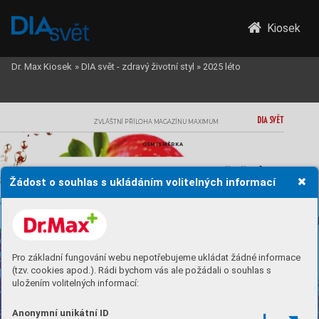
Kiosek
Dr. Max Kiosek
»
DIA svět - zdravý životní styl
»
2025 léto
DIA S
VET
ZVLÁŠTNÍ 
PŘÍLOHA 
MAGAZÍNU 
MAX
IMUM
OSMISMĚRK
A
D
O 
LUŠTĚNÍ!
PUS
Ť
TE SE 
SNÁMI 
Žádost o souhlas s ukládáním volitelných informací
Pro základní fungování webu nepotřebujeme ukládat žádné informace
(tzv. cookies apod.). Rádi bychom vás ale požádali o souhlas s
uložením volitelných informací:
Anonymní unikátní ID