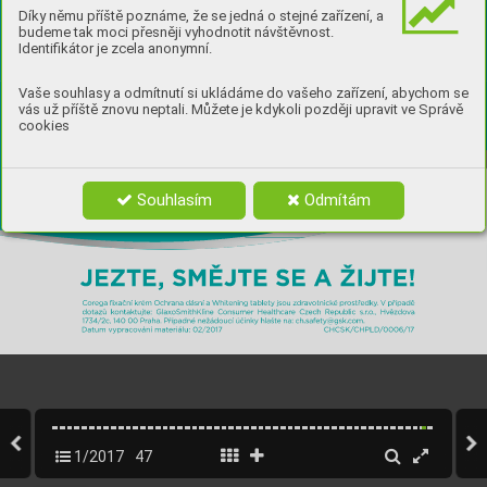
Díky němu příště poznáme, že se jedná o stejné zařízení, a
budeme tak moci přesněji vyhodnotit návštěvnost.
Identifikátor je zcela anonymní.
Vaše souhlasy a odmítnutí si ukládáme do vašeho zařízení, abychom se
vás už příště znovu neptali. Můžete je kdykoli později upravit ve Správě
cookies
Souhlasím
Odmítám
INZERCE_Corega_Maximum_1_2017_CZ_krivky_FINAL.indd   1
INZERCE_Corega_Maximum_1_2017_CZ_krivky_FINAL.indd   1
13.2.2017   12:01:04
13.2.2017   12:01:04
1/2017
47