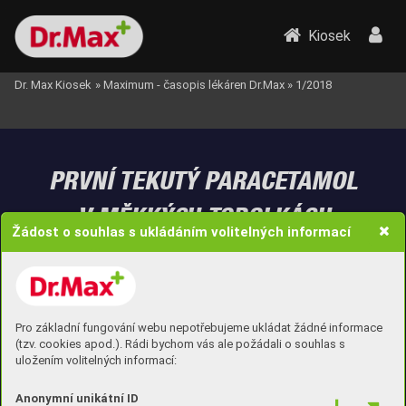
Kiosek
Dr. Max Kiosek
»
Maximum - časopis lékáren Dr.Max
»
1/2018
PRVNÍ TEKUTÝ P
ARA
CET
AMOL
V MĚKKÝCH T
OBOLKÁ
CH
Žádost o souhlas s ukládáním volitelných informací
MĚKKÉ
TOBOLKY
Pro základní fungování webu nepotřebujeme ukládat žádné informace
(tzv. cookies apod.). Rádi bychom vás ale požádali o souhlas s
uložením volitelných informací:
Anonymní unikátní ID