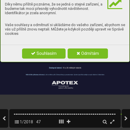
Díky němu příště poznáme, že se jedná o stejné zařízení, a
budeme tak moci přesněji vyhodnotit návštěvnost.
Identifikátor je zcela anonymní.
Vaše souhlasy a odmítnutí si ukládáme do vašeho zařízení, abychom se
vás už příště znovu neptali. Můžete je kdykoli později upravit ve Správě
cookies
k 
léčbě 
bolesti 
horečky 
a/nebo
chřipku 
nachlazení
pro
vázející
či
Souhlasím
Odmítám
Pomáhá proti 
bolesti hla
vy
,
 bolesti 
krku,
bolesti 
svalů,
menstruační 
bolesti,
bolesti po očkování a bolesti provázející nachlazení,
 chřipku či horečku.
10 a 20 měkkých tobolek
Dostupná balení:
 Lék k vnitřnímu 
užití. Účinnou 
látkou je paracetamolum. Správné použití 
konzultujte se svým lékařem či lékárníkem.
Peč
livě čtěte příbalovou informaci.
1/2018
47