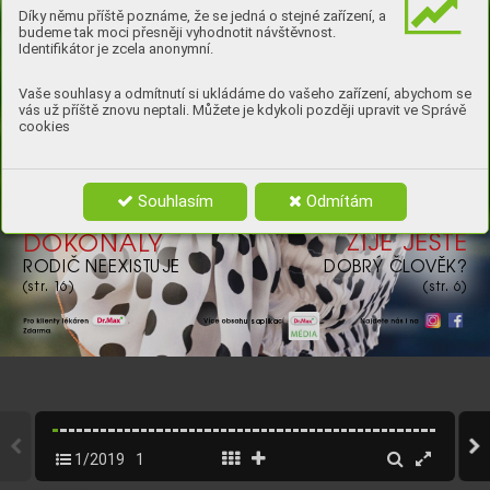
ANNE
Díky němu příště poznáme, že se jedná o stejné zařízení, a
budeme tak moci přesněji vyhodnotit návštěvnost.
HA
THA
W
A
Y
Identifikátor je zcela anonymní.
S
T
Á
T 
PRO
TI 
VŠEM
Vaše souhlasy a odmítnutí si ukládáme do vašeho zařízení, abychom se
(
str
. 
38)
vás už příště znovu neptali. Můžete je kdykoli později upravit ve Správě
cookies
Souhlasím
Odmítám
ŽIJE 
JEŠTĚ
DOK
ONAL
Ý
DOBR
Ý 
ČL
O
VĚK?
RODIČ 
NEEXIS
TUJE
(
str
. 
6)
(
str
. 
1
6)
. 
Pr
o 
klient
y 
lékár
en
V
íce 
obsa
hu s 
aplika
cí
N
ajde
t
e 
nás 
i 
na
.
1
Zdarma
w
w
w
.dr
max.cz
1/2019
1