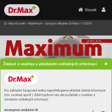
Kiosek
Dr. Max Kiosek
»
Maximum - časopis lékáren Dr.Max
»
1/2019
M
a
ximum
J
ARO 
20
1
9
ZDRA
VÍ/PÉČE/PORADENSTVÍ
Žádost o souhlas s ukládáním volitelných informací
Pro základní fungování webu nepotřebujeme ukládat žádné informace
(tzv. cookies apod.). Rádi bychom vás ale požádali o souhlas s
uložením volitelných informací:
Anonymní unikátní ID