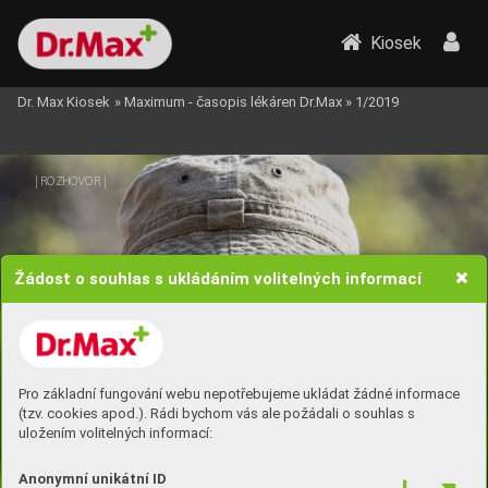
Kiosek
Dr. Max Kiosek
»
Maximum - časopis lékáren Dr.Max
»
1/2019
| 
 |
ROZHOV
OR
Žádost o souhlas s ukládáním volitelných informací
Pro základní fungování webu nepotřebujeme ukládat žádné informace
(tzv. cookies apod.). Rádi bychom vás ale požádali o souhlas s
uložením volitelných informací:
Anonymní unikátní ID