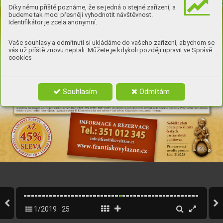
Díky němu příště poznáme, že se jedná o stejné zařízení, a
budeme tak moci přesněji vyhodnotit návštěvnost.
Identifikátor je zcela anonymní.
Vaše souhlasy a odmítnutí si ukládáme do vašeho zařízení, abychom se
vás už příště znovu neptali. Můžete je kdykoli později upravit ve Správě
cookies
Souhlasím
Odmítám
25
w
w
w
.dr
max.cz
1/2019
25