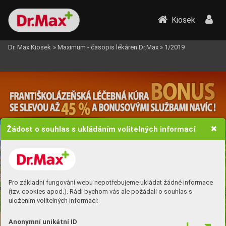
Kiosek
Dr. Max Kiosek
»
Maximum - časopis lékáren Dr.Max
»
1/2019
Žádost o souhlas s ukládáním volitelných informací
Pro základní fungování webu nepotřebujeme ukládat žádné informace
(tzv. cookies apod.). Rádi bychom vás ale požádali o souhlas s
uložením volitelných informací:
Anonymní unikátní ID