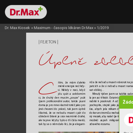
Dr. Max Kiosek
»
Maximum - časopis lékáren Dr.Max
»
1/2019
| 
 | 
FEJE
T
ON
Úplne zblbl
C
ní) a že nebudu muset vráv
orat na p
ítím, že mám daleko
patcích a že si nebudu muset nama
méně energie než kdy
-
vat obličej…
si. Někdy v noci, když 
Minulý týden jsem se tak
hle rado
jdu spát a uvědomím
la jen asi třikrát. Ostatní dny jsem m
si, že druhý den musím 
„pouze“ psát 
Žádo
nabité k prasknutí. A až vám je popí
(
jsem profesionální aut
or
, takže psaní 
pochopíte, stejně jako já, ž
e je nejvy
doma je pro mne vlastně totéž jako pr
o 
čas, aby
ch jela někam daleko, kouk
jiné chození do práce), tak jsem úplně
do korun stromů a nechala svůj vyčer
šťastná, že se nebudu muset cpát do
ný moz
ek, aby našel (
je
-li to ještě vů
oblečení (které je sic
e nesmírně drahé, 
možné) aspoň miligram
y ztracen
ale teprve kdyby bylo o tři čísla menší, 
zdrav
ého rozumu.
tak by se o něm dalo říci, že je elegant
-