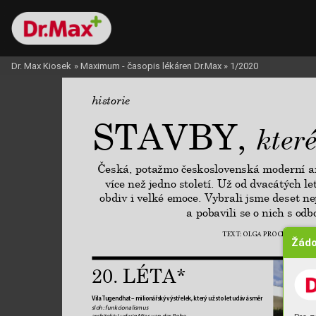
Dr. Max Kiosek
»
Maximum - časopis lékáren Dr.Max
»
1/2020
historie
STAVBY,
které
Česká, potažmo československá moderní a
více než jedno století. Už od dvacátých le
obdiv i velké emoce. Vybrali jsme deset 
a pobavili se o nich s odb
TEXT
: OLGA
 PROCH
ÁZK
OV
Á
Žádo
20. 
LÉTA*
Vila 
T
ugendhat – milionářský v
ýstřelek, který už sto let udává směr
sloh: funkcionalismus