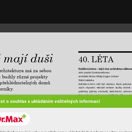
 
mají 
duši
40. 
LÉTA
Koldům Litvínov – když chce ar
chitektura diktov
a
rchitektura má za sebou 
sloh: pozdní funkcionalismus 
t budily různé projekty 
architekt: 
Václav Hilský
, Eugen Linhar
t 
Státní zakázk
a.
nepřehlédnutelných domů 
Kolektivní dům měl být stavbou, kt
erá pokr
ývá
orníky.   
svých obyvatel. Nabízel v
eškeré služby vč
etně 
prádelny
, jídelny
, obchodů, kadeřnict
ví, zahrnov
Od svých obyvatel za to 
„cht
ěl“
, ab
y žili pospol
se kupodivu nezrodila v komunistickém režim
st o souhlas s ukládáním volitelných informací
sdílené soužití se neslo jako téma Evropou zhru
kdy myšlenku koldomu jako produktu prům
yslové
Le Corbusier na mezinár
odní výstavě v P
aříži,
“ ř
V
e světě se rychle ukázalo, že tato m
yšlenka ne
abrzy na to přišli i obyvatelé kolektivního domu, t
pracujících v litvínovské chemičce
. 
„Byty měly na
malou kuchyň, proto
že se předpokládalo, že lidé