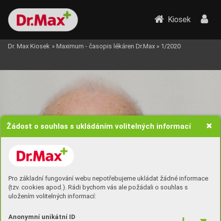
Kiosek
Dr. Max Kiosek
»
Maximum - časopis lékáren Dr.Max
»
1/2020
Rozhovor
Žádost o souhlas s ukládáním volitelných informací
Pro základní fungování webu nepotřebujeme ukládat žádné informace
(tzv. cookies apod.). Rádi bychom vás ale požádali o souhlas s
uložením volitelných informací:
Anonymní unikátní ID