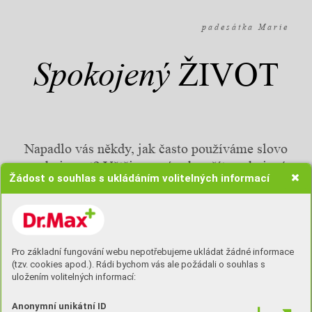
p a d e s á t k a M a r i e
Spokojený
ŽIVOT
Napadlo vás někdy, jak často používáme slovo
spokojenost? Většina z nás chce žít spokojený
Žádost o souhlas s ukládáním volitelných informací
život, často skrze spokojenou rodinu. Což je,
co si budeme v našem věku vyprávět, docela
dřina. Záleží samozřejmě na tom, pro jak
velký okruh příbuzných hodláme spokojenost
zajišťovat.
Pro základní fungování webu nepotřebujeme ukládat žádné informace
(tzv. cookies apod.). Rádi bychom vás ale požádali o souhlas s
uložením volitelných informací:
Anonymní unikátní ID