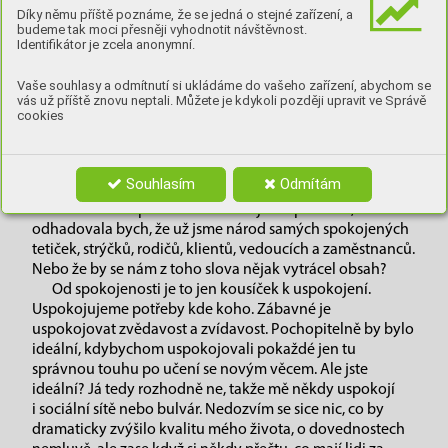
TEXT: MARIE PETROVOVÁ
Díky němu příště poznáme, že se jedná o stejné zařízení, a
budeme tak moci přesněji vyhodnotit návštěvnost.
Identifikátor je zcela anonymní.
H
ledáme spokojenost v práci. Ovšem to je až
Vaše souhlasy a odmítnutí si ukládáme do vašeho zařízení, abychom se
vrcholek pyramidy. Předtím je potřeba, aby byli
vás už příště znovu neptali. Můžete je kdykoli později upravit ve Správě
spokojeni zákazníci, kolegové, zaměstnanci, šéf.
cookies
Možná někdo z vás potřebuje mít i spokojené dodavatele,
i když na spokojenosti těch, kterým platíme faktury, asi
většinou nijak zvlášť nelpíme. Musejí být spokojeni s tím,
Souhlasím
Odmítám
že dostali zaplaceno. Soudě podle toho, jak často se
s tímhle slovem potkávám ve veřejném prostoru,
odhadovala bych, že už jsme národ samých spokojených
tetiček, strýčků, rodičů, klientů, vedoucích a zaměstnanců.
Nebo že by se nám z toho slova nějak vytrácel obsah?
Od spokojenosti je to jen kousíček k uspokojení.
Uspokojujeme potřeby kde koho. Zábavné je
uspokojovat zvědavost a zvídavost. Pochopitelně by bylo
ideální, kdybychom uspokojovali pokaždé jen tu
správnou touhu po učení se novým věcem. Ale jste
ideální? Já tedy rozhodně ne, takže mě někdy uspokojí
i sociální sítě nebo bulvár. Nedozvím se sice nic, co by
dramaticky zvýšilo kvalitu mého života, o dovednostech