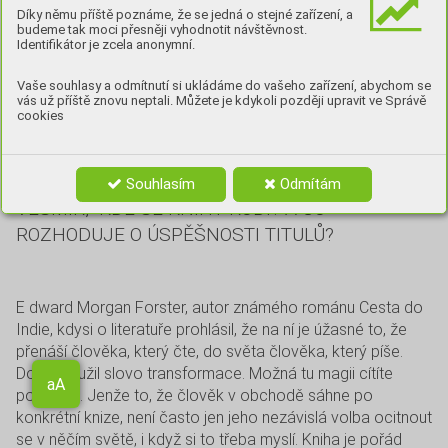
Díky němu příště poznáme, že se jedná o stejné zařízení, a
budeme tak moci přesněji vyhodnotit návštěvnost.
Identifikátor je zcela anonymní.
Co právě čtete? A proč?
Vaše souhlasy a odmítnutí si ukládáme do vašeho zařízení, abychom se
vás už příště znovu neptali. Můžete je kdykoli později upravit ve Správě
cookies
LIDÉ, KTEŘÍ ČTOU, MAJÍ SVÉ VLASTNÍ MALÉ
SVĚTY, KAM SE RÁDI NECHÁVAJÍ VOŇAVÝMI
STRÁNKAMI PAPÍRU PŘENÉST. JAKÝ JE ALE
Souhlasím
Odmítám
VESMÍR,
KDE SE KNIHY RODÍ? A CO
ROZHODUJE O ÚSPĚŠNOSTI TITULŮ?
E dward Morgan Forster, autor známého románu Cesta do
Indie, kdysi o literatuře prohlásil, že na ní je úžasné to, že
přenáší člověka, který čte, do světa člověka, který píše.
Aa
Doslova užil slovo transformace. Možná tu magii cítíte
aA
podobně. Jenže to, že člověk v obchodě sáhne po
konkrétní knize, není často jen jeho nezávislá volba ocitnout
se v něčím světě, i když si to třeba myslí. Kniha je pořád