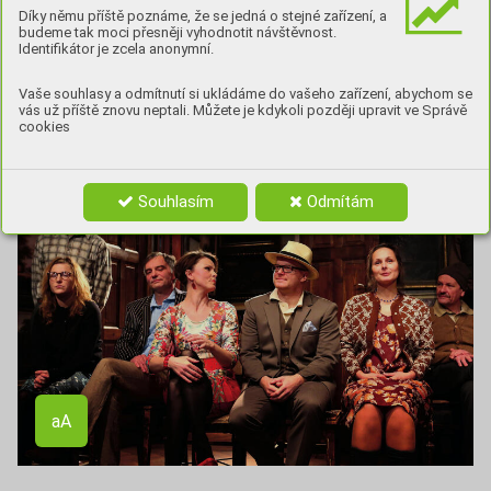
S ŘEDITELEM DEJVICKÉHO DIVADLA LUKÁŠEM
Díky němu příště poznáme, že se jedná o stejné zařízení, a
budeme tak moci přesněji vyhodnotit návštěvnost.
PRŮDKEM,
KTERÝ HLEDÍ DO BUDOUCNA
Identifikátor je zcela anonymní.
S OPTIMISMEM – KROM JINÉHO I PROTO, ŽE
Vaše souhlasy a odmítnutí si ukládáme do vašeho zařízení, abychom se
GENERÁLNÍM PARTNEREM SCÉNY JE SÍŤ DR.
vás už příště znovu neptali. Můžete je kdykoli později upravit ve Správě
MAX.
cookies
Souhlasím
Odmítám
Aa
aA