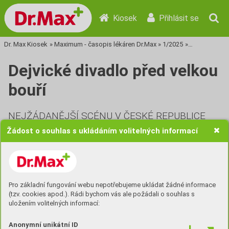
Kiosek
Přihlásit se
Dr. Max Kiosek
»
Maximum - časopis lékáren Dr.Max
»
1/2025
»
Tisková stra
Dejvické divadlo před velkou
bouří
NEJŽÁDANĚJŠÍ SCÉNU V ČESKÉ REPUBLICE
ČEKAJÍ POMĚRNĚ DRAMATICKÉ ZMĚNY. NA
Žádost o souhlas s ukládáním volitelných informací
JEDNÉ STRANĚ JE TO ROZSÁHLÁ
REKONSTRUKCE, KTERÁ SI VYNUTÍ PROVIZORNÍ
ÚČINKOVÁNÍ V NÁHRADNÍCH PROSTORÁCH NA
PRAŽSKÉM JIŽNÍM MĚSTĚ, NA DRUHÉ STRANĚ
Pro základní fungování webu nepotřebujeme ukládat žádné informace
JE TO ZMĚNA NA POZICI UMĚLECKÉHO
(tzv. cookies apod.). Rádi bychom vás ale požádali o souhlas s
uložením volitelných informací:
ŘEDITELE, KDE MARTINA MYŠIČKU VYSTŘÍDÁ
JIŘÍ HAVELKA. O TOM VŠEM JSME SI POVÍDALI
Anonymní unikátní ID