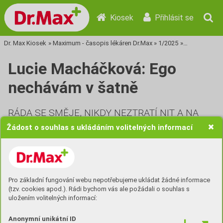
Kiosek
Přihlásit se
Dr. Max Kiosek
»
Maximum - časopis lékáren Dr.Max
»
1/2025
»
Tisková stra
Lucie Macháčková: Ego
nechávám v šatně
RÁDA SE SMĚJE, NIKDY NEZTRATÍ NIT A NA
VŠECHNO MÁ ODPOVĚĎ.
LUCIE MACHÁČKOVÁ
Žádost o souhlas s ukládáním volitelných informací
JE JEDNOU Z MÁLA ŽENSKÝCH TVÁŘÍ ČESKÉ
STAND-UP COMEDY, NAPSALA SCÉNÁŘ
K SERIÁLU DĚCKO, DOMA MÁ TŘÍLETOU
ADOPTOVANOU DCERU CHARLOTTU A CENU
Pro základní fungování webu nepotřebujeme ukládat žádné informace
MAGNESIA LITERA. JEDNA VĚC
(tzv. cookies apod.). Rádi bychom vás ale požádali o souhlas s
uložením volitelných informací:
SPOJUJE
TÉMĚŘ VŠECHNY JEJÍ AKTIVITY –
HUMOR.
Anonymní unikátní ID