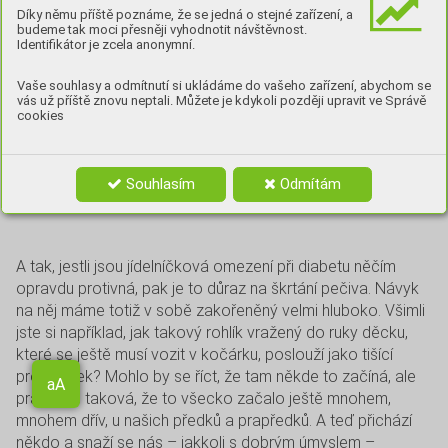
Náš denní chleba
Díky němu příště poznáme, že se jedná o stejné zařízení, a
budeme tak moci přesněji vyhodnotit návštěvnost.
Identifikátor je zcela anonymní.
ÚSLOVÍ O DENNÍM CHLEBU SE, VÁŽENÉ
ČTENÁŘKY / VÁŽENÍ ČTENÁŘI, NEUSADILO
Vaše souhlasy a odmítnutí si ukládáme do vašeho zařízení, abychom se
vás už příště znovu neptali. Můžete je kdykoli později upravit ve Správě
V NAŠEM
SLOVNÍKU NÁHODOU. PRO DRTIVOU
cookies
VĚTŠINU LIDÍ Z NAŠEHO CIVILIZAČNÍHO
OKRUHU JE CHLEBA
(NEBO PEČIVO OBECNĚ)
Souhlasím
Odmítám
TÍM, CO KONZUMUJEME OPRAVDU DENNĚ.
A tak, jestli jsou jídelníčková omezení při diabetu něčím
opravdu protivná, pak je to důraz na škrtání pečiva. Návyk
na něj máme totiž v sobě zakořeněný velmi hluboko. Všimli
jste si například, jak takový rohlík vražený do ruky děcku,
které se ještě musí vozit v kočárku, poslouží jako tišící
Aa
prostředek? Mohlo by se říct, že tam někde to začíná, ale
pravda je taková, že to všecko začalo ještě mnohem,
aA
mnohem dřív, u našich předků a prapředků. A teď přichází
někdo a snaží se nás – jakkoli s dobrým úmyslem –