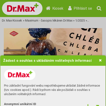
Kiosek
Přihlásit se
Dr. Max Kiosek
»
Maximum - časopis lékáren Dr.Max
»
1/2025
»
Tisková stra
Žádost o souhlas s ukládáním volitelných informací
Pro základní fungování webu nepotřebujeme ukládat žádné informace
(tzv. cookies apod.). Rádi bychom vás ale požádali o souhlas s
uložením volitelných informací:
Anonymní unikátní ID