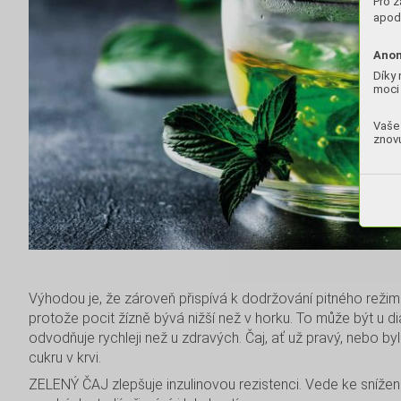
Pro z
apod.
Anon
Díky 
moci 
Vaše 
znovu
Výhodou je, že zároveň přispívá k dodržování pitného režim
protože pocit žízně bývá nižší než v horku. To může být u d
odvodňuje rychleji než u zdravých. Čaj, ať už pravý, nebo by
cukru v krvi.
ZELENÝ ČAJ zlepšuje inzulinovou rezistenci. Vede ke snížení