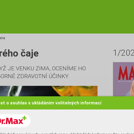
ana
rého čaje
1/20
YŽ JE VENKU ZIMA, OCENÍME HO
BORNÉ ZDRAVOTNÍ ÚČINKY.
st o souhlas s ukládáním volitelných informací