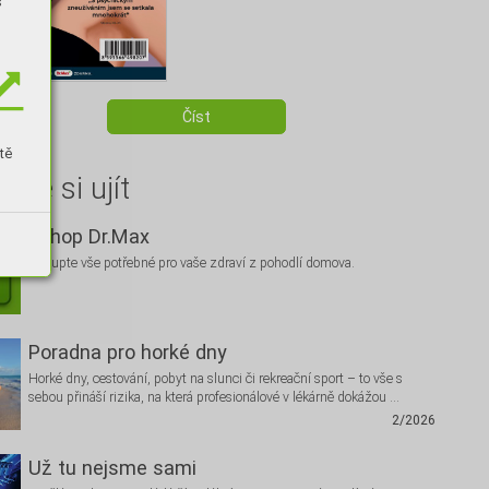
s
Číst
tě
hte si ujít
Eshop Dr.Max
Nakupte vše potřebné pro vaše zdraví z pohodlí domova.
Poradna pro horké dny
Horké dny, cestování, pobyt na slunci či rekreační sport – to vše s
sebou přináší rizika, na která profesionálové v lékárně dokážou …
2/2026
Už tu nejsme sami