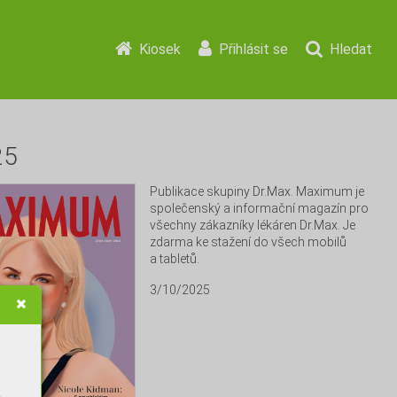
Kiosek
Přihlásit se
Hledat
25
Publikace skupiny Dr.Max. Maximum je 
společenský a informační magazín pro 
všechny zákazníky lékáren Dr.Max. Je 
zdarma ke stažení do všech mobilů 
a tabletů.
3/10/2025