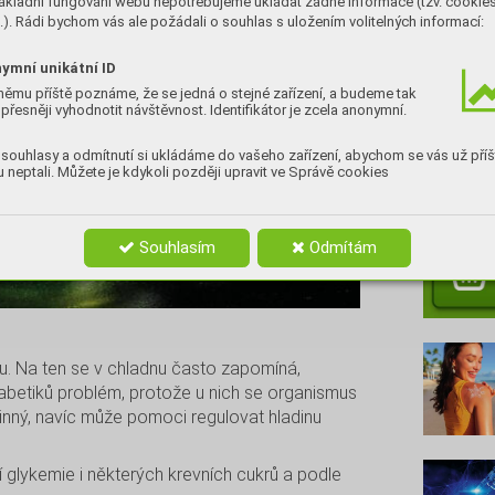
ákladní fungování webu nepotřebujeme ukládat žádné informace (tzv. cookie
). Rádi bychom vás ale požádali o souhlas s uložením volitelných informací:
ymní unikátní ID
němu příště poznáme, že se jedná o stejné zařízení, a budeme tak
přesněji vyhodnotit návštěvnost. Identifikátor je zcela anonymní.
souhlasy a odmítnutí si ukládáme do vašeho zařízení, abychom se vás už příš
 neptali. Můžete je kdykoli později upravit ve Správě cookies
Nenec
Souhlasím
Odmítám
u. Na ten se v chladnu často zapomíná,
iabetiků problém, protože u nich se organismus
linný, navíc může pomoci regulovat hladinu
 glykemie i některých krevních cukrů a podle