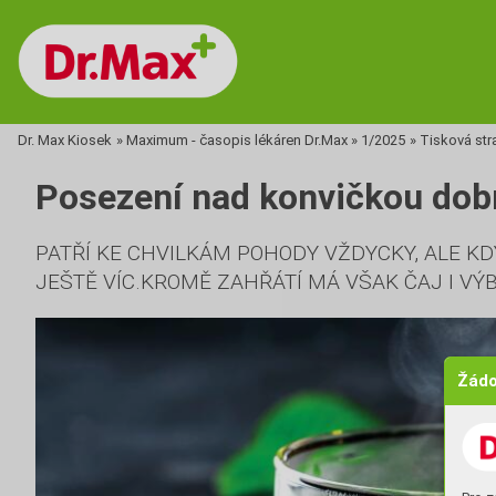
Dr. Max Kiosek
»
Maximum - časopis lékáren Dr.Max
»
1/2025
»
Tisková str
Posezení nad konvičkou dob
PATŘÍ KE CHVILKÁM POHODY VŽDYCKY, ALE KD
JEŠTĚ VÍC.
KROMĚ ZAHŘÁTÍ MÁ VŠAK ČAJ I VÝ
Žádo