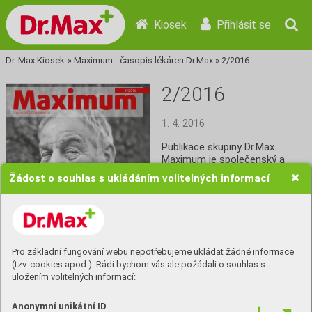
Kiosek
Přihlásit se
Dr. Max Kiosek
»
Maximum - časopis lékáren Dr.Max
»
2/2016
2/2016
1. 4. 2016
Publikace skupiny Dr.Max. 
Maximum je společenský a 
informační magazín pro 
Žádost o souhlas s ukládáním volitelných informací
všechny zákazníky lékáren 
Dr.Max. Je zdarma ke stažení 
do všech mobilů a tabletů.
Číst
Pro základní fungování webu nepotřebujeme ukládat žádné informace
(tzv. cookies apod.). Rádi bychom vás ale požádali o souhlas s
uložením volitelných informací:
Anonymní unikátní ID