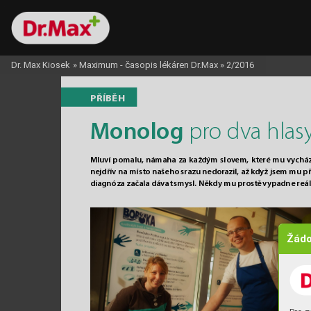
Dr. Max Kiosek
»
Maximum - časopis lékáren Dr.Max
»
2/2016
PŘÍBĚH
Monolog
 pro dva hlas
Mluví pomalu, námaha za každým slov
em, které mu vychází 
nejdřív na místo našeho srazu nedor
azil, až když jsem mu 
diagnóza začala dá
vat smy
sl. Někdy mu prost
ě v
ypadne reál
Žádo