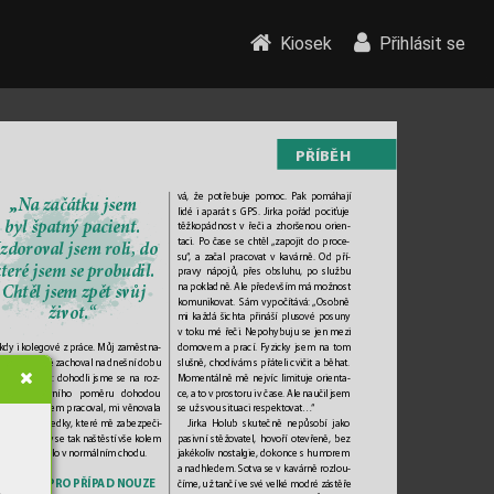
Kiosek
Přihlásit se
PŘÍBĚH
vá, že potřebuje pomoc
. Pak pomáhají 
„Na začá
tku jsem 
lidé i aparát s GPS. Jirka pořád pociťuje 
byl špa
tn
ý pacient. 
těžkopádnost v řeči a zhoršenou orien
-
taci. Po čase se ch
těl 
„
zapojit do proce
-
z
dorova
l js
em roli, do 
su“
, a začal pracovat v kavárně. Od pří
-
teré jsem se probud
il. 
pravy nápojů, přes obsluhu
, po službu 
na pokladně. Ale především má možnost 
Ch
těl jsem zpě
t sv
ůj 
komunikovat. Sám vypočítává: 
„Osobně 
ži
vot.“
mi každá šichta přináší plusové posuny 
v toku mé řeči. Nepohybuju se jen mezi 
domovem a prací. F
yzicky jsem na tom 
kdy i kolegové z prác
e. Můj zaměstna
-
slušně, chodívám s přát
eli c
vičit a běhat. 
tel se ke mně zachoval na dnešní dobu 
Momentálně mě nejvíc limituje orienta
-
lmi osvíceně: dohodli jsme se na ro
z
-
ce, a to v pr
ostoru i v čase. Ale naučil jsem 
zání pracovního poměru dohodou 
se už svou situaci respekto
vat…
“
i
rma, kde jsem pracoval, mi věno
vala 
Jirka Holub skutečně nepůsobí jako 
anční prostředky
, které mě zabezpeči
-
pasivní stěžova
tel, hovoří otevř
eně, bez 
“ Ekonomick
y se tak naštěstí vše kolem 
jakékoliv nostalgie, dokonce s humor
em 
diny udržo
valo v normálním chodu.
a nadhledem. Sotva se v k
avárně rozlou
-
A
VIGACE
 PRO PŘÍP
AD NOUZE
číme, už tančí ve sv
é velké modré zástěře 