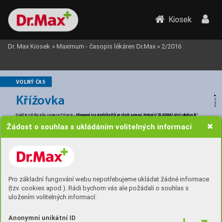
Kiosek
Dr. Max Kiosek
»
Maximum - časopis lékáren Dr.Max
»
2/2016
VOLN
Ý ČAS
Křížo
vk
a
▼
ce 
nzer
I
„Hloupost je nejzvláštnější ze všech nemocí. Netrpí jí (T
A
JENKA) ale ti okolo něj.
“
Doplňte citát básníka Jacquese Prév
er
ta: 
Žádost o souhlas s ukládáním volitelných informací
Pro základní fungování webu nepotřebujeme ukládat žádné informace
(tzv. cookies apod.). Rádi bychom vás ale požádali o souhlas s
uložením volitelných informací:
Anonymní unikátní ID