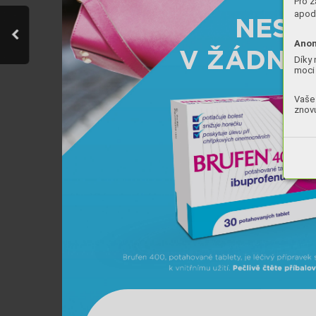
Pro z
apod.
NESMÍ
NESM
Anon
V 
V ŽÁDNÉ 
ŽÁDNÉ 
Díky 
moci 
Vaše 
znovu