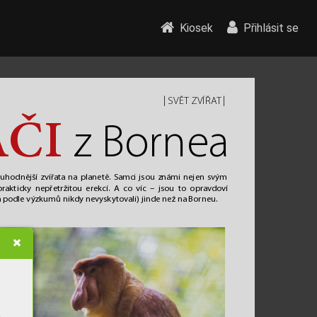
Kiosek
Přihlásit se
| 
 | 
SVĚ
T ZVÍŘA
T
Á
ČI
z Bor
nea
vuhodnější z
vířata na planetě
. Samci jsou známi nejen svým 
akticky nepřetržitou erekcí. A co víc – jsou to opr
av
doví 
a podle výzk
umů nikdy nevyskytovali) jinde než na Borneu. 