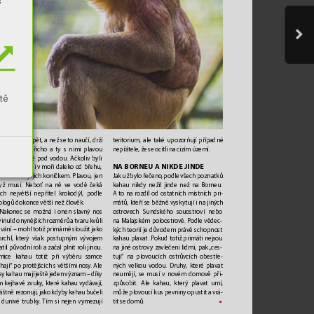
s
tě
teritorium, ale také upozorňují případné 
hau učí potápět, a než se to naučí, drží 
nepřátele
, že se ocitli na cizím území.
 matek za břicho a ty s nimi plavou 
ela ponořené pod v
odou. Ačkoliv b
yli 
NA BORNEU A
 NIKDE JINDE
hau spatřeni i v moři daleko od břehu, 
avání není jejich koníčkem. Plav
ou, jen 
Jak už bylo řečeno
, podle všech poznatků 
yž musí. Neboť na ně ve vodě č
eká 
kahau nikdy nežil jinde než na Borneu. 
jich největší nepřítel krokodýl, podle 
A
to na rozdíl od ostatních místních pri
-
ologů dokonce větší než člo
věk.
mátů, kteří se běžně vyskytují i na jiných 
Nakonec se možná i onen slavn
ý nos 
ostrov
ech Sundského souostroví nebo 
vinul do nynějších rozměrů a tvaru kvůli 
na Malajském poloostrově
. P
odle vědec
-
avání – mohl totiž primárně sloužit jako 
kých teorií je důvodem práv
ě schopnost 
orchl, který však postupným vývojem 
kahau plavat. Pokud t
otiž primáti nejsou 
atil původní r
oli a začal plnit roli jinou. 
na jiné ostrovy zavlečeni lidmi, pak 
„ces
-
mice kahau totiž při výběru samce
tují“ na plovoucích ostrův
cích obestře
-
ahají“ po protějšcích s většími nosy
. Ale 
ných v
elkou vodou. Druh
y
, kter
é plavat 
sy kahau mají ještě jeden význam – dík
y 
neumějí, se musí v novém domov
ě při
-
m kejhavé zvuky, kter
é kahau vydávají, 
způsobit. Ale kahau, který plavat umí, 
láštně rezonují, jako kdyby kahau bučeli 
může plovoucí kus pevnin
y opustit a vrá
-
■
 dunivé trubky
. 
Tím si nejen vymezují
tit se domů.