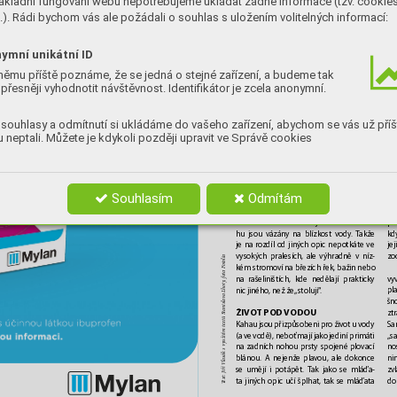
ákladní fungování webu nepotřebujeme ukládat žádné informace (tzv. cookie
). Rádi bychom vás ale požádali o souhlas s uložením volitelných informací:
 
Í CHYBET
CHYBET
ymní unikátní ID
K
K
ABEL
ABEL
CE
CE
němu příště poznáme, že se jedná o stejné zařízení, a budeme tak
přesněji vyhodnotit návštěvnost. Identifikátor je zcela anonymní.
souhlasy a odmítnutí si ukládáme do vašeho zařízení, abychom se vás už příš
 neptali. Můžete je kdykoli později upravit ve Správě cookies
S
ka
oustředit se u kahau jen na nos 
se
a
libido by bylo zav
ádějící, protož
e 
Souhlasím
Odmítám
zc
tyhle opičky mají spoustu dalších 
ka
zvláštností nejen ve své anatomii, 
pl
ale také v chování. Jako jediné svého dru
-
kd
hu jsou vázány na blízkost v
ody
. 
T
akže 
je
je na rozdíl od jin
ých opic nepotkáte ve 
zo
vysokých pralesích, ale výhradně v níz
-
a
toli
to: Fo
kém stromoví na bř
ezích řek, bažin nebo 
, fo
vy
na rašeliništích, kde nedělají prakticky 
oty
pl
nic jiného, než ž
e 
„stolují“
. 
lava Lh
šn
anis
ŽIVO
T POD VODOU
ztr
k s využitím textů St
Sa
Kahau jsou přizpůsobeni pro život u vody 
„s
(a ve vodě), neboť mají jako jediní primáti 
no
na zadních nohou prsty spojené plovací 
ext: Jiří Vlasá
ni
blánou. A nejenže plav
ou, ale dokonce 
zv
se umějí i potápět. 
T
ak jako se mláďa
-
do
ta jiných opic učí šplha
t, tak se mláďata 
T