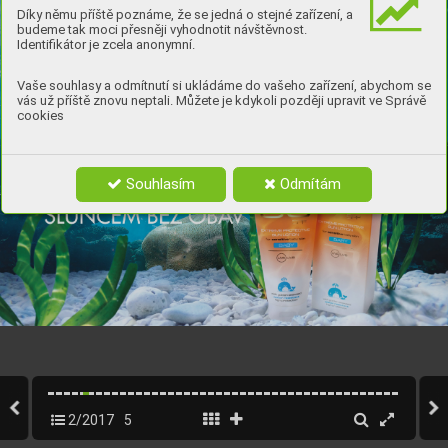
Díky němu příště poznáme, že se jedná o stejné zařízení, a
budeme tak moci přesněji vyhodnotit návštěvnost.
Identifikátor je zcela anonymní.
Vaše souhlasy a odmítnutí si ukládáme do vašeho zařízení, abychom se
vás už příště znovu neptali. Můžete je kdykoli později upravit ve Správě
cookies
Souhlasím
Odmítám
5
w
w
w
.dr
max.cz
2/2017
5