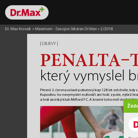
Dr. Max Kiosek
»
Maximum - časopis lékáren Dr.Max
»
2/2018
| 
 | 
OBJEVY
P
EN
AL
T
A
–
kt
er
ý v
ym
yslel 
Př
esně 2. čer
vna oslavil pokutový kop 128 let od chvíle
, kdy 
Kupodivu ho nevymyslel r
ozhodčí ani hráč z pole, n
ýbrž br
a hrál za irský k
lub Milford FC. A kromě toho měl dost pohnu
Žádo