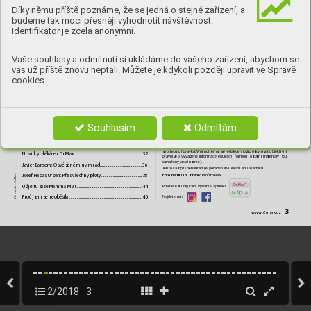
a machři
, který jeho udělal (po právu) mnohem nezapomenutel
-
Michal Petrov 
Díky němu příště poznáme, že se jedná o stejné zařízení, a
nějším :). Málokdo by ten odhodlaný char
akter ztvárnil líp než on.
šéfredaktor
budeme tak moci přesněji vyhodnotit návštěvnost.
Obsah
Identifikátor je zcela anonymní.
Maximum
T
ak trochu osobní číslo...
 ......................................................................
3
ZDRA
VÍ/PÉČE/PORADENSTVÍ
Vaše souhlasy a odmítnutí si ukládáme do vašeho zařízení, abychom se
Epidemie spalniček
 ................................................................................
4
Vyda
vatel: 
Česká lékárna holding, a. s. 
vás už příště znovu neptali. Můžete je kdykoli později upravit ve Správě
Palackého 924/105, Brno
, IČO: 26230071
Příběhy f
otografi
í
 ....................................................................................
6
Šéfredaktor:
 Michal Petr
ov
cookies
Když světový rockeři hrají podle č
eského k
luka
 .......................
10
Odborná redakce: 
MUDr
.Marie Vaněčková
Náměty
, dotazy, připomínky:
 redakcemaximum@drmax.cz
Jak se dobře pohádat
 .........................................................................
12
Inzerce:
 inzer
cemaximum@drmax.cz, tel.: 603772344
Chvála ster
eotypu?
 .............................................................................
16
Zpracov
ání časopisu:
 N
o Limits Art, s. r
. o.
Vydání:
 L
éto 2018, vychází včervnu 2018, č
tvr
tletník
Penalta – tr
est, který v
ymyslel brankář
 ........................................
18
Datum uzávěrky:
 25. 5. 2018
Neschováv
ejte se kvůli strestové inkontinenci
 .........................
22
Registrováno pod č
. MK ČR E 20683
Souhlasím
Odmítám
Publikování nebo šíř
ení jakéhokoliv materiálu z
časopisu bez písemného 
V
áclav Kopta: 
Vrtochy stárnoucího pána
 ....................................
24
souhlasu vydavatele je zakázáno.  
Vydavat
el neodpovídá za
pravdivost údajů obsažený
ch v
rek
lamě a
v
in-
Jak si užít dobrou chuť
 ......................................................................
28
zerci. Cílem tohot
o projektu není podpora předepisování, prodeje či 
spotřeby přípravků. 
Vrámci témat se redakce snaží 
posk
ytovat objektivní, 
Novinky z lékáren Dr
.Max
 .................................................................
32
pravdiv
é a
v
yvážené informace edukační formou (ostatní materiály jsou 
označeny jako inz
erce).
Javier Bardem: O sv
é ženě mluvím rád
 ........................................
36
T
ento časopis nenahrazuje poradenství lékařů ani lék
árníků.
Fot
o natitulní straně:
Josef Habas Urban: Přes v
šechny ploty
 .......................................
38
 Profimedia
.Max
iv Dr
Už je tu zase Mamma Mia!................................................................
44
Přečtěte si i digitální vydání v aplikaci
to: arch
Proč jsem se neoběsila
 ......................................................................
46
Najdete nás
Fo
3
www.drmax.cz
2/2018
3