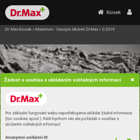
Kiosek
Dr. Max Kiosek
»
Maximum - časopis lékáren Dr.Max
»
2/2019
| 
 | 
ROZHOV
OR
Žádost o souhlas s ukládáním volitelných informací
Pro základní fungování webu nepotřebujeme ukládat žádné informace
(tzv. cookies apod.). Rádi bychom vás ale požádali o souhlas s
David Matásek
uložením volitelných informací:
D
EGUS
T
Á
T
O
R
Anonymní unikátní ID