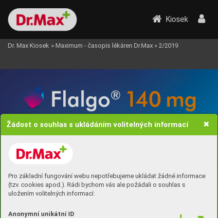
Kiosek
Dr. Max Kiosek
»
Maximum - časopis lékáren Dr.Max
»
2/2019
Lé
č
ivá náp
l
a
s
t 
p
ro k
ožní 
podání
Žádost o souhlas s ukládáním volitelných informací
Di
c
lof
en
ac
um epol
aminum
7
7
náp
n
á
p
l
l
a
as
s
tí 
t
í
p
pro 
ro
7 
7
d
dní
n
í
Sta
S
t
a
č
č
í 
í
j
j
en 
e
n
n
n
al
a
l
ep
e
p
it 
i
t
…
…
Pro základní fungování webu nepotřebujeme ukládat žádné informace
(tzv. cookies apod.). Rádi bychom vás ale požádali o souhlas s
uložením volitelných informací:
praktic
ký
PLU
PL
US
S
- jedna aplikace k
aždých 24 hodin.
1 x denně 
 – po dobu maximálně 7 dnů
7 dnů
Anonymní unikátní ID