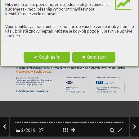
heparin
um
PLU
PL
US
S
Díky němu příště poznáme, že se jedná o stejné zařízení, a
budeme tak moci přesněji vyhodnotit návštěvnost.
Proti modřinám a otokům
Identifikátor je zcela anonymní.
Vaše souhlasy a odmítnutí si ukládáme do vašeho zařízení, abychom se
vás už příště znovu neptali. Můžete je kdykoli později upravit ve Správě
cookies
Souhlasím
Odmítám
K místní 
k
rátkodobé léčbě 
příznaků méně 
závažný
ch bolestiv
ých stavů postihujících 
. 
. 
klouby
klo
uby
, svaly
, svaly
, šlachy a vazy
, šlachy a vazy
Registrovan
ý léčivý přípravek. 
Držitel rozhodnutí o registraci
Výhradní zastoupení a distribuce v ČR
Přečtěte si po
zorně příbalovou informaci dřív
e, 
než začnete tento přípravek používat.  
IBI-FLA-004-2018/9
Pro dospělé a dospívající od 16 let. 
IBSA Slovakia s.r
.o. 
Myslbekova 710/25, 169 00 Praha 6, 
Mýtna 42 
Česká republika
Kdostání vkaždé lékárně
.
811 05 Bratislava, Slovensko
e-mail: ibi@ibi.cz, w
ww.ibi.cz 
27
w
w
w
.dr
max.cz
2/2019
27