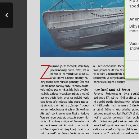
Pro z
apod.
Anon
Díky 
moci 
Vaše 
znovu
Z
a Jizerskohorského technického mu
ajímavé je
, že ponorek, které byly 
také potápěči. Už má za sebou dlouho
pojmenovány podle měst
, mělo 
té pátrání v německých, britských a f
německé námořnictvo spoustu, 
couzských válečný
ch archivech a cvi
a tak kromě Liberce brázdily hlu
-
ponor k vraku jiné ponorky.
biny moří a oceánů také ponorky Ústí nad 
Labem nebo Karlovy V
ary. P
onorky dostá
-
POMĚRNĚ KRÁ
TKÝ ŽIVO
T
valy jméno podle místa, kde byly vyrobe
-
ny
, byly ozdobeny znakem města akromě 
Ponorka Reichenberg byla spušt
patronátních listin byla na palubě vž
dy 
pod vodu 17. května 1941 a při své p
také fotogr
a
fi
e města a jeho popis napsa
-
ní plavbě podle dochovan
ých infor
ný starost
ou. Ani jedna z 
„českých“ pono
-
cí hlídkovala mezi Irskem a Gróns
rek se nedochovala, v
šechny šly ke dnu. 
a
právě během této plavb
y potop
Ale zatímco k ponorkám Ústí a
Karlov
y 
britskou r
ybářskou loď. Pr
oč? 
„
V té d
V
ar
y se nelze potopit, prot
ože jsou v hlu
-
tvořily osádky ponorek i šestnáctil
binách Atlantiku, v případě Liberc
e to, z
dá 
děti. Běžný věk pak činil osmnáct de
se, není nemožné
. A právě pr
oto vznikl
tenáct let,
“ v
ysvětluje Ivan Rous, iniciá
v Liberci speciální tým, který tvoří k
ro
-
celé akce a vedoucí týmu. 
„
T
akže nez
mě badatelů ze Sever
očeského muzea 
šená ucha. Z posádek ponorek se do