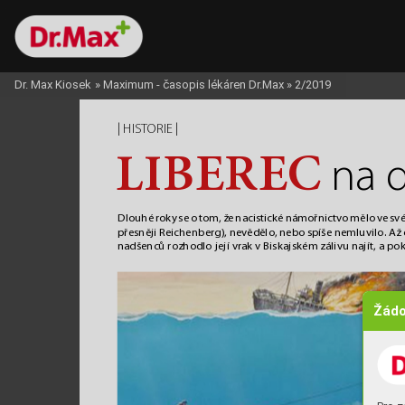
Dr. Max Kiosek
»
Maximum - časopis lékáren Dr.Max
»
2/2019
| 
 | 
HIST
ORIE
LIBEREC
na 
Dlouhé roky se o tom, že nacistické námořnictvo mělo ve sv
přesněji Reichenberg), nev
ědělo
, nebo spíše nemluvilo. Až 
nadšenců rozhodlo její vr
ak v Bisk
ajském zálivu najít, a po
Žádo