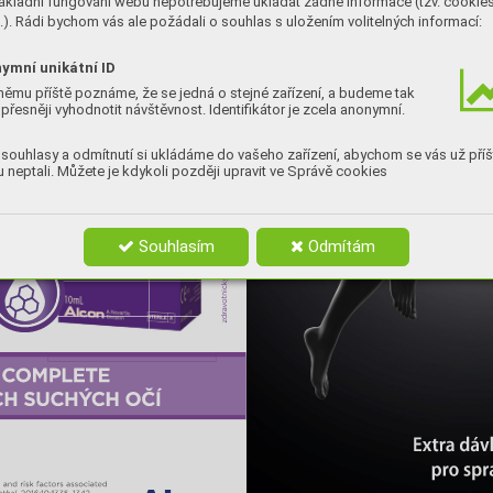
ákladní fungování webu nepotřebujeme ukládat žádné informace (tzv. cookie
). Rádi bychom vás ale požádali o souhlas s uložením volitelných informací:
ymní unikátní ID
němu příště poznáme, že se jedná o stejné zařízení, a budeme tak
přesněji vyhodnotit návštěvnost. Identifikátor je zcela anonymní.
souhlasy a odmítnutí si ukládáme do vašeho zařízení, abychom se vás už příš
 neptali. Můžete je kdykoli později upravit ve Správě cookies
Souhlasím
Odmítám
Ex
tr
a dá
v
pr
o spr