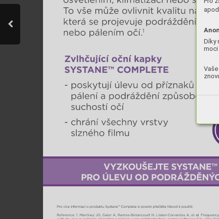
Pro z
apod.
Anon
Díky 
moci 
Vaše 
znovu