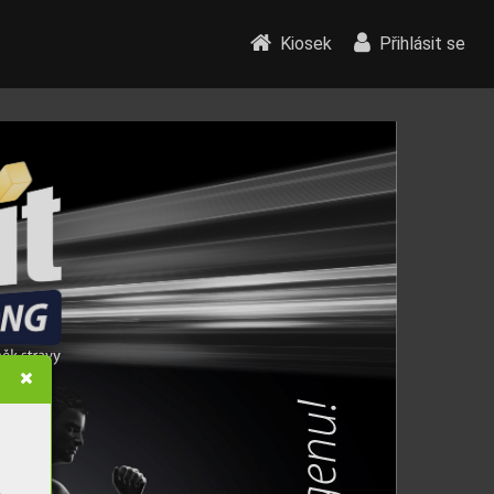
Kiosek
Přihlásit se
ěk str
a
v
y
u!