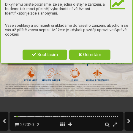
Díky němu příště poznáme, že se jedná o stejné zařízení, a
budeme tak moci přesněji vyhodnotit návštěvnost.
Identifikátor je zcela anonymní.
Vaše souhlasy a odmítnutí si ukládáme do vašeho zařízení, abychom se
vás už příště znovu neptali. Můžete je kdykoli později upravit ve Správě
cookies
Souhlasím
Odmítám
Bez názvu-1   1
Bez názvu-1   1
26. 5. 2020   17:53:40
26. 5. 2020   17:53:40
2/2020
2