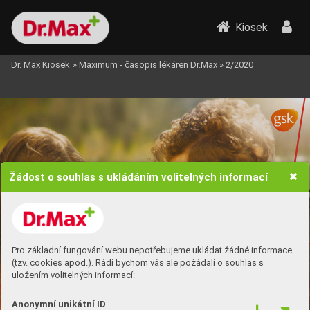
Kiosek
Dr. Max Kiosek
»
Maximum - časopis lékáren Dr.Max
»
2/2020
Žádost o souhlas s ukládáním volitelných informací
Pro základní fungování webu nepotřebujeme ukládat žádné informace
(tzv. cookies apod.). Rádi bychom vás ale požádali o souhlas s
uložením volitelných informací:
Anonymní unikátní ID