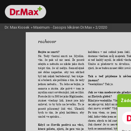
Dr. Max Kiosek
»
Maximum - časopis lékáren Dr.Max
»
2/2020
rozhovor
každému 
v 
mé 
rodině 
jsem 
řekl,
Bojíte se smrti?
dostane 
všechen 
můj 
majetek. 
Tak
Ne. 
Tedy 
vlastní 
smrti 
ne. 
Myslím,
si 
teď 
každý 
myslí, 
že 
zdědí 
všech
vím, 
že 
pak 
už 
nic 
není. 
Že 
prostě 
Umíte 
si 
představit 
tu 
divočinu, 
odejdu 
a 
nebudu 
se 
nikde 
jako 
duch 
zjistí, 
že 
se 
budou 
muset 
dělit 
(
smíc
trápit 
tím, 
že 
už 
nežiju. 
Samozřejmě 
mě 
občas 
napadne, 
aby 
ten 
odchod 
byl 
tak 
nějak 
bezbolestný, 
bez 
trápe
Tak 
a 
teď 
půjdeme 
k 
něče
-
ní 
a bolesti, 
ale počítám 
s tím, 
že tady 
jinému?
Veselejšímu? Tak jo.
jednou nebudu… 
To, čeho 
se bojím, 
je 
samota 
a 
ztráta. 
Ale 
právě 
v 
tom 
je
myslím 
smrt 
osvobozující, 
jak se 
říká. 
Jak se 
vám moderovalo 
předá
Protože 
žít 
tu 
300 
let 
jako 
Highlander, 
ní Zlatých glóbů?
Žádo
Říkal 
jste 
veselejšího. 
Víte, 
co 
mě 
nap
ztrácet 
všechny 
lidi, 
které 
jste 
kdy 
ne jako 
první, když mi 
zavolají, jestl
miloval, 
to 
by 
bylo 
na 
levačku. 
To 
je 
chci 
znovu 
uvádět? 
Vždycky 
si 
řek
prostě 
přirozený 
řád 
věcí. 
Ukončil
Po 
tom 
všem, 
co 
jsem 
tam 
posle
bych 
to 
tím, 
že 
přeji 
každému, 
aby
řekl, 
koho 
všeho 
jsem 
se 
dotknul, 
vá
umřel ve spánku…
chcete, 
abych 
to 
šel 
znovu 
moderov
Jak 
chcete! 
Je 
to 
neuvěřitelné. 
Já 
Když 
se 
člověk 
podívá 
na 
věci, 
bych 
se 
nezaměstnal, 
být jimi.
které 
píšete, 
zjistí, 
že 
pro 
vás 
je