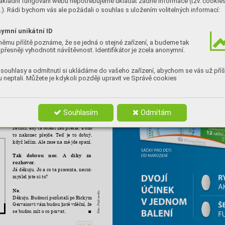
ákladní fungování webu nepotřebujeme ukládat žádné informace (tzv. cookie
dět vleže.
). Rádi bychom vás ale požádali o souhlas s uložením volitelných informací:
Chlape, 
nechcete 
mi 
dělat 
agenta? 
To
y? 
by 
mě 
nenapadlo. 
Ale 
teď 
mě 
napad
?
-
lo, že 
bych 
si mohl 
napsat 
nějakou roli
rá
-
ymní unikátní ID
kosmonauta. 
Nejen 
že 
bych 
se 
vleže 
ho, 
vznášel, 
ale 
mohl 
bych 
i 
čůrat, 
kde 
chci,
ím,
němu příště poznáme, že se jedná o stejné zařízení, a budeme tak
nikam 
bych 
nemusel 
chodit, 
jen 
bych
oc 
přesněji vyhodnotit návštěvnost. Identifikátor je zcela anonymní.
poletoval. 
A 
hrát 
bych 
mohl 
ne 
vleže,
mě 
ale 
třeba 
na 
kolečkovém 
křesle. 
Seděl
om 
bych, publikum by 
se smálo a netušilo, 
dné
souhlasy a odmítnutí si ukládáme do vašeho zařízení, abychom se vás už příš
že 
třeba zrovna 
čůrám do 
bažanta.
byl 
 neptali. Můžete je kdykoli později upravit ve Správě cookies
ic. 
né, 
Zkoušel 
jste 
pilates? 
A tuhle 
otáz
-
olí 
ku myslím vážně.
Nezkoušel. 
Jsem 
totiž 
jako 
většina 
ax 
lidí. 
Na 
něco 
si 
stěžuji, 
ale 
nic 
proti
rně 
Souhlasím
Odmítám
tomu 
nedělám. 
Ani 
nechodím 
k 
dok
tej
-
-
torovi. 
Jen si 
vždycky 
usilovně říkám, 
Jo, 
že 
chci, aby 
ta 
bolest 
zad 
přešla, a 
ono 
to 
nakonec 
přejde. 
Teď 
je 
to 
dobrý, 
když ležím. Ale 
zase na mě jde 
spaní.
Tak 
dobrou 
noc. 
A 
díky 
za
rozhovor.
Já děkuju. Jo a co ta procenta, neroz
-
myslel jste si 
to?
Ne.
media
Děkuju. 
Budoucí 
pozůstalí 
po 
Rickym
Foto: Profi
Gervaisovi 
vám 
budou 
jistě 
vděční, 
že 
se budou mít 
o co porvat.
■