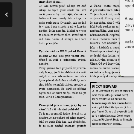
Pro z
smrt živé téma…
apod.
Je. 
Ani 
nevím 
proč. 
Někdy 
mi 
lidé 
Z 
čeho 
máte 
největší 
obav
říkají, 
že 
bych 
před 
smrtí 
měl 
mít 
Z právníků těch, 
které urazíte
To 
jsou 
fajn 
kluci, 
co 
dělají 
svou 
p
větší 
pokoru, 
být 
uctivější, 
ale 
mě 
ta 
Anon
ci 
(
smích
). 
Obavy 
mám 
jen 
z 
to
holka 
s 
kosou 
někdy 
tak 
irituje, 
že
že 
nepodám 
dobrý 
výkon. 
Nad 
t
mám 
potřebu 
se 
jí 
vysmát. 
Ale 
možná 
Díky 
jaká 
bude reakce 
na to, 
co řeknu, 
m
je 
v 
tom 
i 
ten 
strach 
z 
ní, 
o 
kterém 
moci 
nepřemýšlím. 
Ani 
nad 
tím, 
jestli 
tvrdím, 
že 
ho 
nemám. Možná 
je 
v tom 
někdo 
nesnáší. Nepřemýšlím 
o 
nik
ta obava 
ze 
ztrácení 
těch, které 
mám 
v 
sále, 
nemám 
vůči 
nikomu 
žá
rád. 
Sám 
nevím. 
A 
slibuju, 
že 
o 
tom 
Vaše 
závazky. 
Ani 
nesmím, 
jinak 
bych 
budu přemýšlet.
znovu
jako 
v 
kleštích 
a 
nestál 
bych 
za 
n
Stand-up 
je 
náročná 
práce. 
A 
jedi
Vy 
jste 
měl 
na 
BBC 
pořad 
Desert
co 
druhý 
den 
řeším, 
je 
to, 
že 
mě 
b
, 
kde 
jste 
velmi 
ote
-
Island Discs
záda. 
A 
víte, 
co 
na 
to 
beru? 
Femin
vřeně 
mluvil 
o 
odchodu 
svých 
Ultra. Od 
své ženy 
vím, že 
to výbo
rodičů.
zabírá na menstruační 
bolesti, a s
To 
byl 
jeden 
z 
těch 
případů, 
kdy 
zazní
-
ně dobře to funguje na moje záda. 
valy 
hlasy, 
jestli 
to 
zlehčování 
smrti 
tohle je můj 
skutečný život.
nebylo už 
moc. Ale 
věřte mi, 
že rodiče 
by se 
plácali 
do kolen 
a 
slzeli by 
smí
-
chy, kdyby 
to mohli 
slyšet, protože 
to 
RICKY
 GERV
AIS
svoje 
nastavení, 
že 
když 
se 
něčeho 
Je  to už dvacet let, kdy na televizní 
bojím, 
tak se 
tomu 
směju, 
mám 
asi po 
obrazovky vstoupil seriál  
Kancl
,
nich. Je to 
o úhlu pohledu…
který tenhle svéráz britského 
humoru napsal a hrál v něm hlavní 
Přemýšlel 
jste 
o 
tom, 
jaký 
by 
se
roli zupáckého šéfa tyranizujícího 
vám líbil 
váš vlastní pohřeb?
podřízené. Od té doby vytvořil další 
To 
je 
mi 
popravdě 
jedno. 
Stejně 
si 
to 
seriály jako 
Komparz
, 
Derek
 nebo 
neužiju. 
Ať 
ho 
udělají 
mí 
blízcí 
takový, 
aktuální 
Po živ
otě
. Hraje ve fi
lmech  
jaký 
se 
bude 
líbit 
jim. 
Ale 
očekávám, 
na obou stranách oceánu.
že 
to 
bude 
slušný 
masakr, 
protože