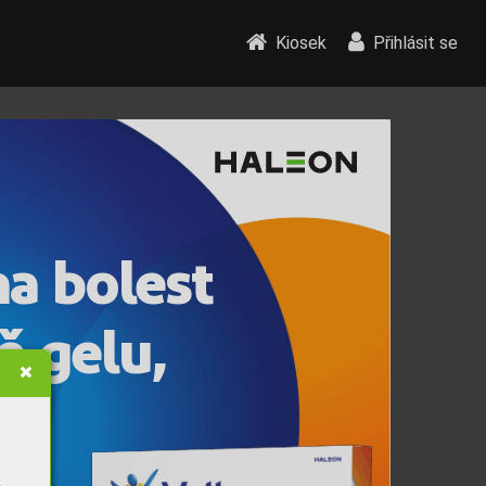
Kiosek
Přihlásit se
n
a 
b
o
l
es
t
ě 
g
e
l
u
,