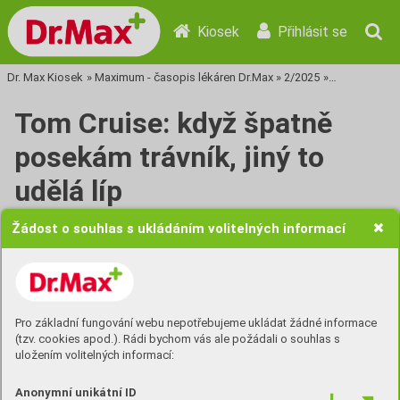
Kiosek
Přihlásit se
Dr. Max Kiosek
»
Maximum - časopis lékáren Dr.Max
»
2/2025
»
Tisková stra
Tom Cruise: když špatně
posekám trávník, jiný to
udělá líp
Žádost o souhlas s ukládáním volitelných informací
TOHLE NENÍ ROZHOVOR, JAKÝ BYSTE ČEKALI.
PROTOŽE POKUD JSTE SLYŠELI, ŽE TOM
CRUISE MÍVÁ VŠECHNO POD KONTROLOU, TAK
JE TO ABSOLUTNÍ PRAVDA. TÉMA ROZHOVORU
Pro základní fungování webu nepotřebujeme ukládat žádné informace
PROSTĚ URČÍ SÁM. A ON SE CHCE BAVIT
(tzv. cookies apod.). Rádi bychom vás ale požádali o souhlas s
HLAVNĚ O FILMECH. A O LIDECH KOLEM SEBE.
uložením volitelných informací:
Anonymní unikátní ID