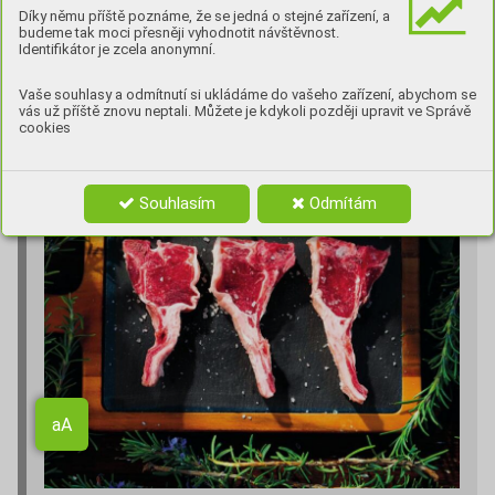
KRÁLÍKA.
Díky němu příště poznáme, že se jedná o stejné zařízení, a
budeme tak moci přesněji vyhodnotit návštěvnost.
Identifikátor je zcela anonymní.
Vaše souhlasy a odmítnutí si ukládáme do vašeho zařízení, abychom se
JEHNĚČÍ KOTLETKY NA ŠALVĚJI
vás už příště znovu neptali. Můžete je kdykoli později upravit ve Správě
cookies
Souhlasím
Odmítám
Aa
aA