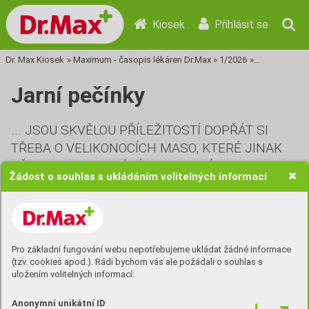
Kiosek
Přihlásit se
Dr. Max Kiosek
»
Maximum - časopis lékáren Dr.Max
»
1/2026
»
Tisková stra
Jarní pečínky
... JSOU SKVĚLOU PŘÍLEŽITOSTÍ DOPŘÁT SI
TŘEBA O VELIKONOCÍCH MASO, KTERÉ JINAK
BĚHEM ROKU NEBÝVÁ DOSTUPNÉ. MASO
Žádost o souhlas s ukládáním volitelných informací
MLÁĎAT JE JEMNÉ A VELMI KVALITNÍ,
VYROSTLÉ VĚTŠINOU NA MATEŘSKÉM MLÉKU
A ČERSTVÉ PASTVĚ, TAKŽE JE VELMI ZDRAVÉ.
JE LIBOVĚJŠÍ A OBSAHUJE MÉNĚ
Pro základní fungování webu nepotřebujeme ukládat žádné informace
CHOLESTEROLU A DALŠÍCH TUKŮ NEŽ BĚŽNÁ
(tzv. cookies apod.). Rádi bychom vás ale požádali o souhlas s
MASA A MÁ I NIŽŠÍ ENERGETICKOU HODNOTU.
uložením volitelných informací:
A POKUD HO NESEŽENETE, DEJTE NA PEKÁČ
Anonymní unikátní ID