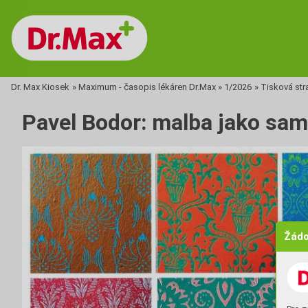
Dr. Max Kiosek
»
Maximum - časopis lékáren Dr.Max
»
1/2026
»
Tisková str
Pavel Bodor: malba jako sam
Žádo