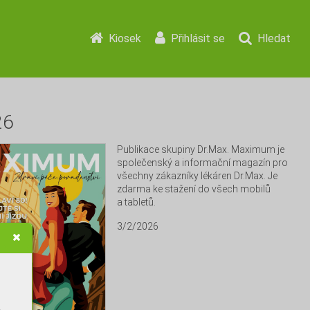
Kiosek
Přihlásit se
Hledat
26
Publikace skupiny Dr.Max. Maximum je 
společenský a informační magazín pro 
všechny zákazníky lékáren Dr.Max. Je 
zdarma ke stažení do všech mobilů 
a tabletů.
3/2/2026