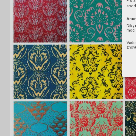
Pro z
apod.
Anon
Díky 
moci 
Vaše 
znovu