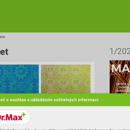
ana
et
1/20
st o souhlas s ukládáním volitelných informací