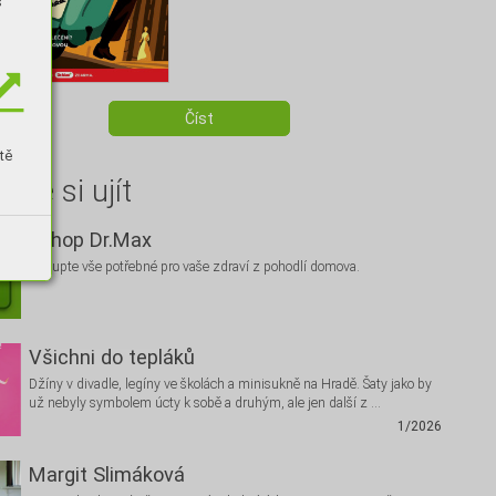
s
Číst
tě
hte si ujít
Eshop Dr.Max
Nakupte vše potřebné pro vaše zdraví z pohodlí domova.
Všichni do tepláků
Džíny v divadle, legíny ve školách a minisukně na Hradě. Šaty jako by
už nebyly symbolem úcty k sobě a druhým, ale jen další z …
1/2026
Margit Slimáková