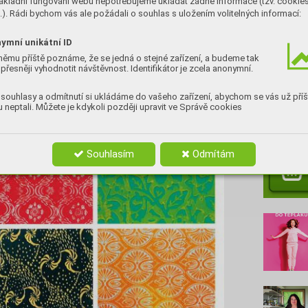
ákladní fungování webu nepotřebujeme ukládat žádné informace (tzv. cookie
). Rádi bychom vás ale požádali o souhlas s uložením volitelných informací:
ymní unikátní ID
němu příště poznáme, že se jedná o stejné zařízení, a budeme tak
přesněji vyhodnotit návštěvnost. Identifikátor je zcela anonymní.
souhlasy a odmítnutí si ukládáme do vašeho zařízení, abychom se vás už příš
 neptali. Můžete je kdykoli později upravit ve Správě cookies
Nenec
Souhlasím
Odmítám