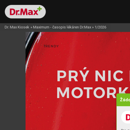
Dr. Max Kiosek
»
Maximum - časopis lékáren Dr.Max
»
1/2026
TREND
Y
PR
PR
Ý NIC
Ý NIC
MO
MO
T
T
ORK
ORK
Žádo