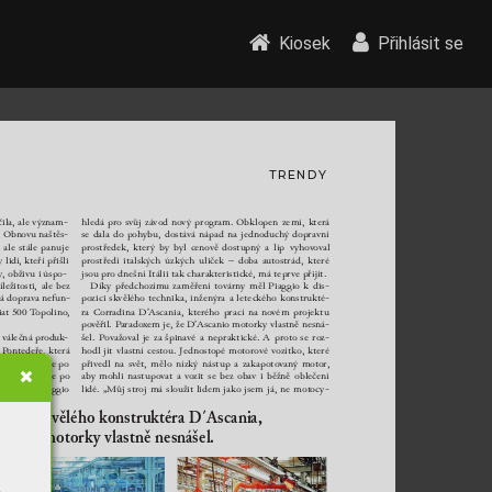
Kiosek
Přihlásit se
TREND
Y
ila, ale 
v
ýznam-
hledá 
pro 
sv
ůj 
závod 
no
v
ý 
program. 
Obklopen 
z
emí, 
která 
 
Obn
ovu 
našt
ěs-
se 
dala 
d
o 
pohybu, 
dostává 
nápad 
na 
jedn
oduchý 
dopravní 
 
ale 
stále 
panuje 
prostředek, 
kter
ý 
by 
byl 
c
en
ov
ě 
dostupný 
a
líp 
v
yho
v
oval 
 li
dí, kt
eří přišli 
prostředí 
italských 
úzkých 
uliček
– 
d
oba 
a
ut
ostrád, 
které 
, obživu i
úspo-
jsou pro dn
ešní Itálii tak charakt
eristick
é, má t
epr
v
e přít.
íležit
osti, 
ale 
bez 
Dík
y 
předchozím
u 
zaměření 
t
o
várny 
měl 
Piaggio 
k
dis-
á doprava n
efun-
pozici 
skvěléh
o 
t
echnika, 
inženýra 
a
leteck
ého 
konstrukt
é-
iat 
500 T
opolino, 
ra 
Corradina 
D’Ascania, 
kt
erého 
prací 
na 
n
o
vém 
projektu 
pov
ěřil. P
aradox
em 
je, že 
D’Ascanio 
m
ot
ork
y vlastn
ě n
esná-
 
válečná prod
uk
-
šel. 
P
ovažo
val 
je 
za 
špinavé 
a
neprakti
cké. 
A
prot
o 
se 
roz-
 
P
ont
edeře, 
kt
erá 
hodl 
jít 
vlastní 
cest
ou. 
Jednost
opé 
mo
t
orov
é 
vozítko, 
které 
 
v
ýrobu. 
Jenže 
po 
přivedl 
na 
sv
ět, 
mělo 
nízk
ý 
nástup 
a
zakapot
o
vaný 
mo
t
or, 
ást 
fabrik
y 
se 
po 
aby 
mohli 
nastupo
vat 
a
vozi
t 
se 
bez 
obav 
i
běžně 
oblečení 
el 
Enric
o 
Piaggio 
lidé. 
„Můj 
stroj 
má 
slouži
t 
lidem 
jako 
jsem 
já, 
ne 
mot
oc
y-
pozici 
skvělého konstruktéra 
D´Ascania, 
adox
ně motorky 
vlastně nesnášel.