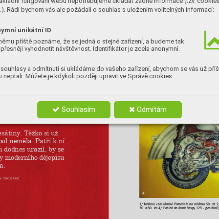
ákladní fungování webu nepotřebujeme ukládat žádné informace (tzv. cookie
). Rádi bychom vás ale požádali o souhlas s uložením volitelných informací:
ymní unikátní ID
němu příště poznáme, že se jedná o stejné zařízení, a budeme tak
přesněji vyhodnotit návštěvnost. Identifikátor je zcela anonymní.
1
souhlasy a odmítnutí si ukládáme do vašeho zařízení, abychom se vás už příš
 neptali. Můžete je kdykoli později upravit ve Správě cookies
Souhlasím
Odmítám
esátiny. 
Těžko si 
už 
ol neměla. 
Patří k 
ní 
u dodnes 
urazil, by 
se 
ly moderního 
dějepisu 
a.
iv redakce
4
1/ T
ovárna v
toskánské 
Pontedeře na 
začátku 50. 
let 
2
70. a
80. 
let 4/ 
Pohled do 
útrob 
V
espy 
125– 
geniálně 