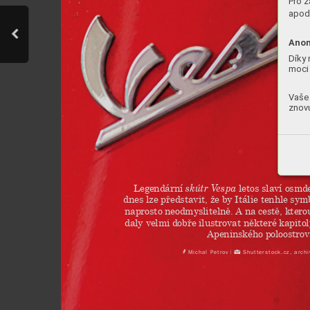
Pro z
apod.
Anon
Díky 
moci 
Vaše 
znovu
letos slaví osmd
Legendární 
s
kútr V
espa
dnes lze 
představit, že by 
Itálie tenhle 
symb
naprosto neodmyslitelně. 
A na cestě, 
ktero
daly velmi 
dobře ilustrovat některé 
kapito
Apeninského poloostrov
Michal Petro
v
Shutterstock.cz,
 arch
 |