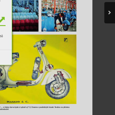
s
2
3
tě
/ … 
a 
kterou bar
vu 
byste si 
vybrali 
vy? 3/ 
Zrozeno 
z
poválečných trosek: 
T
ovárna 
na 
přelomu 
jednoduché