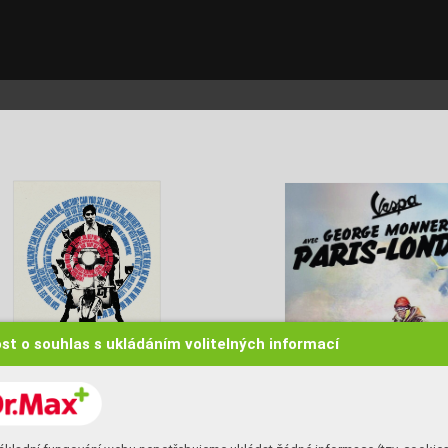
st o souhlas s ukládáním volitelných informací
P
ecko
vi 
alias 
redaktoro
vi 
Joeovi 
Bradleym. 
da 
není 
nak 
dlo
uhá, 
ale 
stala 
se 
ik
onic-