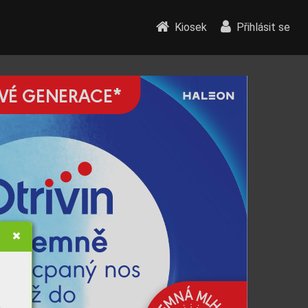
Kiosek
Přihlásit se
VÉ GENER
A
CE*
Á
M
N
L
M
H