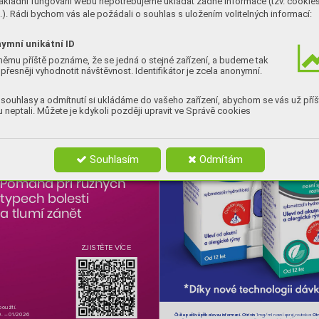
ákladní fungování webu nepotřebujeme ukládat žádné informace (tzv. cookie
). Rádi bychom vás ale požádali o souhlas s uložením volitelných informací:
ymní unikátní ID
němu příště poznáme, že se jedná o stejné zařízení, a budeme tak
přesněji vyhodnotit návštěvnost. Identifikátor je zcela anonymní.
souhlasy a odmítnutí si ukládáme do vašeho zařízení, abychom se vás už příš
 neptali. Můžete je kdykoli později upravit ve Správě cookies
Souhlasím
Odmítám
Ibalgin 400mg:
Pomáhá při různých 
typech bolesti 
a tlumí zánět
ZJISTĚTE VÍCE
*Dík
y 
no
v
é 
t
ec
hnologii 
dá
v
oužití. 
0
. – 01/2026
Čtěte pečlivě př
íbalovou 
informaci. Otrivin
Otr
1 mg/ml nosní 
sprej, 
ro
ztok a 