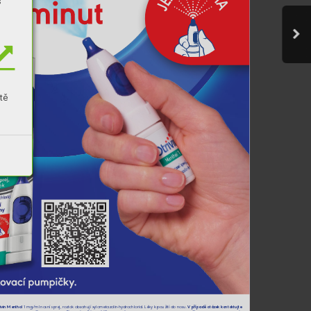
E
s
A
J
tě
k
o
v
ací 
pum
pičk
y
.
ivin Menthol
V případě otáz
ek kontaktuj
te 
 1 mg/ml 
nosní spr
ej, ro
ztok 
obsahují xylometaz
olin-hydr
ochlorid. Léky k 
použití do nosu. 