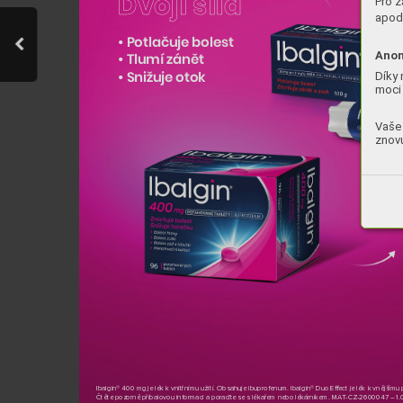
Dvojí síla
Pro z
apod.
• Potlačuje bolest 
Anon
• Tlumí zánět 
Díky 
• Snižuje otok
moci 
Vaše 
znovu
Ibalgin® 400 mg je lék k vnitřnímu užití. Obsahuje ibuprofenum. Ibalgin® Duo Eect je lék 
k vnějšímu p
Čtěte pozorně příbalovou informaci a poraďte se s lékařem nebo lékárníkem. MA
T-CZ-2600047 – 1.