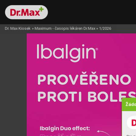
Dr. Max Kiosek
»
Maximum - časopis lékáren Dr.Max
»
1/2026
PRO
VĚŘENO
PRO
TI BOLE
Žádo
Ibalgin Duo effect: