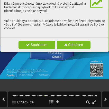
Díky němu příště poznáme, že se jedná o stejné zařízení, a
budeme tak moci přesněji vyhodnotit návštěvnost.
Identifikátor je zcela anonymní.
Vaše souhlasy a odmítnutí si ukládáme do vašeho zařízení, abychom se
vás už příště znovu neptali. Můžete je kdykoli později upravit ve Správě
cookies
Souhlasím
Odmítám
ZJISTĚTE VÍCE
Mucosolvan® pro dospělé je lék k vnitřnímu užití. Obsahuje ambro
xoli 
hydrochloridum. Čtěte pozorně příbalovou informaci a poraďte se s lékařem 
nebo lékárníkem. MA
T
-CZ-2600043 - 1.0 - 01/2026
Generála Píky 430/26, Dejvice,
T
el.: (+420) 233 086 111
160 00 Praha 6, Česká republika
E-mail: cz-info@sanoﬁ.com
26_Mucosolvan.indd   26
26_Mucosolvan.indd   26
01.03.2026   20:30
01.03.2026   20:30
1/2026
26