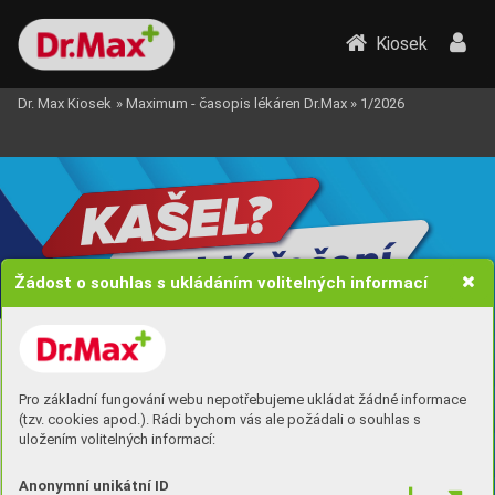
Kiosek
Dr. Max Kiosek
»
Maximum - časopis lékáren Dr.Max
»
1/2026
?
ŠEL
KA
Rychlé řešení
Žádost o souhlas s ukládáním volitelných informací
VENÍ
CHLEJŠÍ UZDRA
Y
PRO R
VÉ RODINNÉ
NO
Pro základní fungování webu nepotřebujeme ukládat žádné informace
(tzv. cookies apod.). Rádi bychom vás ale požádali o souhlas s
BALENÍ
uložením volitelných informací:
Anonymní unikátní ID