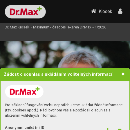
Kiosek
Dr. Max Kiosek
»
Maximum - časopis lékáren Dr.Max
»
1/2026
RO
ZHO
V
OR
Žádost o souhlas s ukládáním volitelných informací
Pro základní fungování webu nepotřebujeme ukládat žádné informace
(tzv. cookies apod.). Rádi bychom vás ale požádali o souhlas s
uložením volitelných informací:
Anonymní unikátní ID