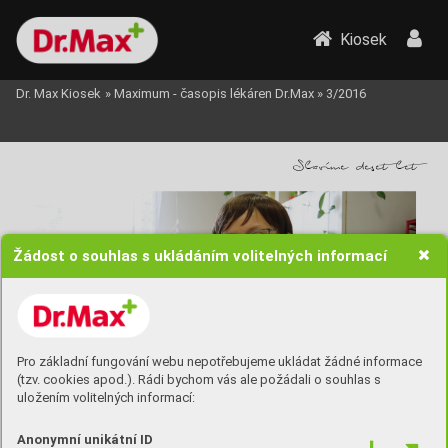
Kiosek
Dr. Max Kiosek
»
Maximum - časopis lékáren Dr.Max
»
3/2016
Slavíme deset let
Žádost o souhlas s ukládáním volitelných informací
Pro základní fungování webu nepotřebujeme ukládat žádné informace
(tzv. cookies apod.). Rádi bychom vás ale požádali o souhlas s
uložením volitelných informací:
Anonymní unikátní ID
12 tisíc. Mnoho pacientů takové částky 
se podobně jako malé miminko… Až když 
hlubokých frekvencích. P
okud má paci-