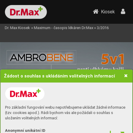
Kiosek
Dr. Max Kiosek
»
Maximum - časopis lékáren Dr.Max
»
3/2016
Žádost o souhlas s ukládáním volitelných informací
rychle a úč
i
nně rozpouští hlen
usnadňuje vykašlávání
zklidňuje podrážděné průdušky
Pro základní fungování webu nepotřebujeme ukládat žádné informace
zvyšuje imunitu dýchacích cest
(tzv. cookies apod.). Rádi bychom vás ale požádali o souhlas s
má antioxidační účinek
uložením volitelných informací:
Anonymní unikátní ID