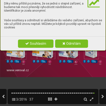
Díky němu příště poznáme, že se jedná o stejné zařízení, a
Prev
ence žaludečních 
budeme tak moci přesněji vyhodnotit návštěvnost.
onemocnění
Cholesterol
Nedostat
ek železa
Identifikátor je zcela anonymní.
Te
s
t
ke zjiště
ní
žalu
de
čních 
vředů
Vaše souhlasy a odmítnutí si ukládáme do vašeho zařízení, abychom se
vás už příště znovu neptali. Můžete je kdykoli později upravit ve Správě
cookies
10
3
10
Přesnost
Přesnost
Přesnost
> 96 %
> 96 %
> 95 %
min.
min.
min.
CRP test
Nesná
šenliv
ost lepk
u
Zjišt
ění alergie
Mužská plodnost
Souhlasím
Odmítám
10
30
7
5
Přesnost
Přesnost
Přesnost
Přesnost
> 98 %
> 94 %
> 95 %
> 98 %
min.
min.
min.
min.
w
w
w
.
ve
rova
l.cz
maximum_cislo_3_2016.indd   37
maximum_cislo_3_2016.indd   37
2.9.2016   16:53:38
2.9.2016   16:53:38
3/2016
37