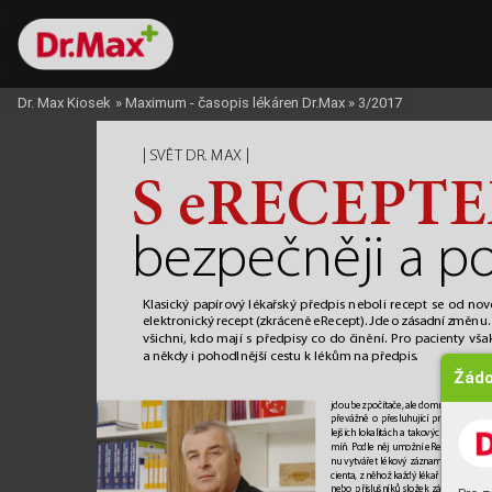
Dr. Max Kiosek
»
Maximum - časopis lékáren Dr.Max
»
3/2017
| 
 | 
SVĚ
T DR
. M
AX
S 
e
RECEPT
bezpečněji a p
Klasick
ý papírový lékařsk
ý předpis neboli rec
ept se od nov
elektronický recept (zkráceně eRecept). Jde o zásadní změnu.
všichni, kdo mají s předpisy c
o do činění. Pr
o pacienty vša
aněkdy i pohodlnější cestu k lékům na předpis
.
Žádo
jdou bez počítače, ale domnívá se
, že tu 
převážně o
přesluhující praktiky v
odl
lejších lokalitách a takových bude čím 
míň. Podle něj umo
žní eRecept v
budo
nu vytvářet lékový záznam u k
aždého 
cienta, zněhož každý lékař včetně prakt
nebo příslušníků složek záchranného 