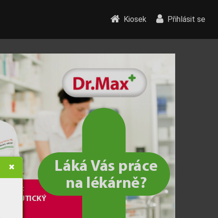
Kiosek
Přihlásit se
Lák
á V
ás 
pr
áce
na lékárně?
at obor:
MA
CEUTICK
Ý
NT