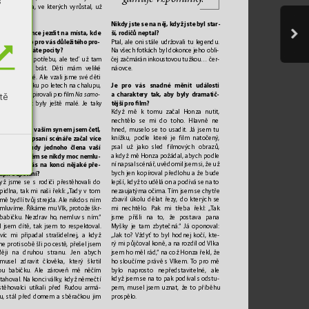
s
dce
, že místa, ve kterých vyrůstal, už 
jsou.
Nikdy jste se na něj, k
dyž jste byl star
-
ší, rodičů neptal?
váte tendenc
e jezdit na místa, kde 
te dříve něc
o pro vás důležitého pr
o
-
Ptal, ale oni stále udržovali tu legendu. 
l? A jaké mívá
te pocity?
Na všech fotkách byl dokonce jeho obli
-
čej začmárán inkoustov
ou tužkou… čer
-
val jsem tu potřebu, ale teď už tam 
ná ovce
.
mám koho brát. Děti mám veliké 
vnoučata také. A
le vzali jsme své děti 
Je pro vás snadné měnit události 
nzu a Haničku po letech na chalupu, 
a
charaktery tak, aby byly dr
amatič
-
e jsme se inspirovali pr
o lm 
Na samo
-
tě
tější pro lm?
 u lesa
, když byly ještě malé
. Je taky 
Když mě k tomu začal Honza nutit,
nepoznání.
nechtělo se mi do toho
. Hlavně ne
rozhov
oru s vaším synem jsem č
etl, 
hned, muselo se to usadit. Já jsem tu
 jste se při psaní scénář
e začal více 
knížku, podle které je film natočen
ý
,
jímat o osudy jednoho člena vaší 
psal už jako sled filmových obrazů,
diny
, o kterém se nikdy moc nemlu
-
akdyž mě Honza požádal, abych podle
lo
. Čekalo vás na k
onci nějaké př
e
-
ní napsal scénář
, uvědomil jsem si, že už 
apivé zjištění?
bych jen kopír
oval předlohu a že bude
lepší, když to udělá on a podívá se na to
yž jsme se s rodiči přestěho
vali do 
nezaujatýma očima. 
Tím jsem se ch
ytře
pidlna, tak mi naši řekli: 
„
T
ady v tom 
zbavil úkolu dělat řezy
, do kterých se 
mě bydlí tvůj strejda. Ale nikdo sním 
mi nechtělo
. P
ak mi třeba řekl: 
„
T
ak 
mluvíme. Říkáme mu V
lk, protože škr
-
jsme přišli na to, ž
e postava pana
l babičku. Nezdrav ho
, nemluv s
ním.
“ 
Myšky je tam zbytečná.
“ Já oponoval: 
l jsem dítě, tak jsem to r
espektoval.
„Jak to? 
Vždyť to b
yl hodnej kočí, kte
-
víc mi připadal strašidelnej, a když
rý mi půjčoval koně, ana rozdíl od 
Vlk
a 
me proti sobě šli po cestě
, přešel jsem 
jsem ho měl rád,
“ na což Honza řekl, že
ději na druhou stranu. Jen aby
ch 
ho sloučíme právě s 
Vlkem. 
T
o pro mě
musel zdravit člo
věka, kter
ý škr
til 
bylo naprosto nepř
edstavitelné
, ale 
u babičku. Ale zárov
eň mě něčím 
když jsem se na to pak podíval sodstu
-
itahoval. Na konci války
, když němeč
tí 
pem, musel jsem uznat, že to příběhu
stěhovalci utíkali před Rudou armá
-
prospělo
.
u, stál před domem a sběračkou jim