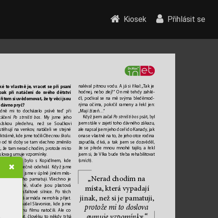
Kiosek
Přihlásit se
ké to vlastně je
, vrac
et se při psaní 
naléval pitnou vodu. A já si říkal: 
„
T
ak je 
pak při natáčení do sv
ého dětství 
hodnej, nebo zlej?“ On mě tehdy zahlé
-
přitom si uvědomo
vat, ž
e ty věci jsou 
dl, podíval se na mě svýma bleděmod
-
 dávno pryč?
rýma očima, pok
rčil rameny a
řekl jen: 
„Mají žízeň…
“
dně mi to docházelo práv
ě teď při 
Když jsem začal 
Po strništi bos
 psát, b
yl 
táčení 
Po strništi bos
. My jsme jeho 
jsem stále v zajetí toho dávného zákazu, 
ažskou předehru, než se Součkovi 
ale napsal jsem jeho dceři do Kanady, jak 
stěhují na venkov
, natáčeli ve stejné 
ona se vlastně na to
, že jeho otce r
odina 
ktrárně, kde jsme točili 
Obecnou školu
. 
zapudila, dívá, a tak jsem se dozvěděl, 
e od té doby se tam všechno změnilo 
že se přede mnou mnohé tajilo
, a řekl 
k, že tam nerad chodím, protož
e mi to 
jsem si, že 
Vlka bude třeba rehabilito
vat 
slova gumuje vzpomínky
.
(
smích
).
A stejné to bylo s Kopidlnem, kde
 příběh skutečně odehrál. Když jsme 
m přijeli, byli jsme v úplně jiném měs
-
„N
erad chodím na 
, než jak si ho pamatuji. 
Všechno je 
odernizované, v
šude jsou plastová
místa, kt
erá vypad
a
jí 
na, široké asfaltové silnice
. P
o těch 
jinak, než si je pama
tu
ji, 
 prostě Rudá armáda nemohla přijet.
k architekt našel Slavonic
e, kde jsme 
protože mi to
 dosl
ova
konec většinu lmu natočili. Ale c
o 
gum
u
je vzpom
ínk
y
.“
m budu říkat, člověku to někdy trhá 