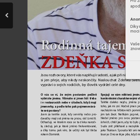
Pro z
apod.
Anon
Díky 
moci 
Ro
Ro
dinná ta
dinná ta
jem
jem
s
s
Ro
Ro
dinná ta
dinná ta
jem
jem
s
s
Vaše 
znovu
ZD
ZD
EŇK
EŇK
A S
A S
ZD
ZD
EŇK
EŇK
A S
A S
Jsou rozho
vory
, které v
ás naplňují radostí, a jak při nich plyne
si jen přeje
, aby nikdy neskončily
. Naslouchat Zdeňku Sv
ěr
vypráví o svých rodičích, by člo
věk vydržel celé dn
y
.
Spojují se vám některá jmén
O vás se ví, že svým postavám pečlivě 
konkrétními charakt
erovými v
vybíráte jména. 
V
šímáte si jmen lidí třeba 
i
v
restaur
acích nebo v úřadech, když mají 
T
akhle daleko nejdu, jména př
jmenovky
, a podle toho pak pojmenovává
-
toho
, jak mi zní. Hodně jmen p
te své posta
vy?
nacházím na hřbitovních pomníc
jim tak život. Neříkám popr
vé,
Jsem za tenhle zv
yk, kdy ser
vírk
y nebo pro
-
hledal jméno pro svou posta
v
davačky mají svá jména na prsou, rád (
smích
). 
lahvích
, chtěl jsem, aby t
o bylo 
Odhaduji, ve kterém r
oce se ta dívka narodi
-
bude znít přiléhavě a nezvyk
le
la, sleduji, jak je které jméno frekven
tované, 
jako 
Tkaloun. Spousta lidí ani ne
a díky tomu pak vím, že určitý rok byl tř
eba 
loun je. Ono se lépe píše
, když m
rokem Dominik.