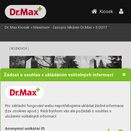
Kiosek
Dr. Max Kiosek
»
Maximum - časopis lékáren Dr.Max
»
3/2017
| 
 | 
ROZHOV
OR
Žádost o souhlas s ukládáním volitelných informací
Pro základní fungování webu nepotřebujeme ukládat žádné informace
(tzv. cookies apod.). Rádi bychom vás ale požádali o souhlas s
uložením volitelných informací:
Anonymní unikátní ID