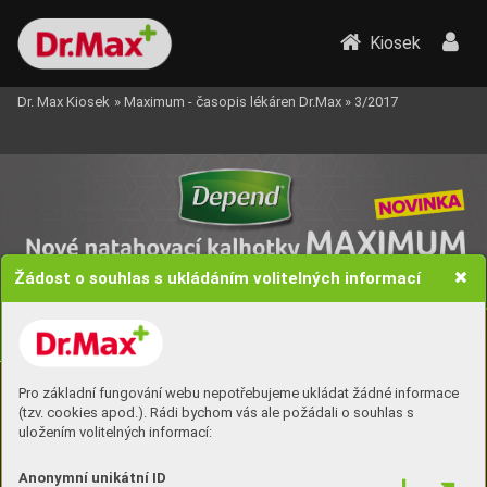
Kiosek
Dr. Max Kiosek
»
Maximum - časopis lékáren Dr.Max
»
3/2017
Žádost o souhlas s ukládáním volitelných informací
Pro základní fungování webu nepotřebujeme ukládat žádné informace
(tzv. cookies apod.). Rádi bychom vás ale požádali o souhlas s
uložením volitelných informací:
Anonymní unikátní ID