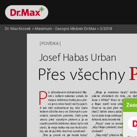
Dr. Max Kiosek
»
Maximum - časopis lékáren Dr.Max
»
3/2018
| 
 | 
POVÍDK
A
Josef Habas Ur
ban
P
ř
es všechn
y
P
„Moje je mnohem hezčí,
“ Ještě
o zdlouhavém dohado
vání Ma-
plácne obrázkem do čela, 
„ne žá
rek s Julkem nakonec uznali, že
koza z Afriky!“ Kluci se začali chech
moje a Ještěrovy holky jsou pře
-
Žádo
a
Bojar z
vedl svoji ušlechtilou hla
ce jen oněco hezčí než ty jejich.
Díval se na plot před námi. 
„
T
o nep
A tak měl rozhodnout los
, kdo bude 
skočí,
“ Ještěr znovu začal, 
„ale možná,
králem dívčího lovu ve Sběrný
ch suro
-
by to dala tvoje antilopa.
“ 
V
šichni se 
vinách, národním podniku. Stáli jsme
řehonili, teda kromě mě.
znovu před vysokým plotem a
já se 
„Pepo
,
“ ozve se senzacechtivý Jul
snažil vysvětlit Ještěro
vi, kter
ý byl o rok
„když Bojar přeskočí, dostaneš taky 
starší, že moje holka má sice horší obli
-
obrázek!“
čej, ale že její t
ělo všechno vynahradí.
„
T
aky můj!“ přidal se Marek
.
„
T
ělo je prostě víc jak hezká huba,
“ 