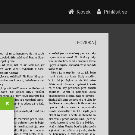
Kiosek
Přihlásit se
| 
 | 
POVÍDK
A
to nebyl jenom válečnej pes
, ale taky 
pod naším balkonem ve třetím patř
e 
nejvěrnější kamarád. Od té doby taky 
 ozvalo k
rátké zaštěkání. Pot
om dlou
-
vím, že všechno hezké i hro
zné v životě 
 opakující se:
uplyne a rajskou zahradu často nahradí
„Haf
, haúú, haf
, haúú!“ Maminka, jež 
samo peklo. 
ávě v
ařila večeři, vykouk
la z okna 
Nikdy jsem nepřišel na to, jak Bojar 
práskla ruk
ama:
mohl zjistit, do které školy chodím.
„Bojare, neštěkej!“ A
le Bojar již spus
-
V
té době jich bylo v patnáctitisícovém 
l naplno svůj koncert, dožaduje se mé 
Zábřehu pět. Stalo se to př
esně 9.
květ
-
oby
. 
na, v den, kdy probíhalo před školou
„
T
o je váš čokl?“ sousedka Bieberová 
pokládání věnců k pomníku Josifa 
patro níž obrací hla
vu vzhůru 
Vissarionoviče S
talina, našeho osvobo
-
mamince a přitom kouří cigaretu. Má 
ditele. Stáli jsme po boku třídní učitelky 
 strnulé jako kobra a rozeklaný jazyk.
Žváčkov
é a z amplionu hrála sovětská 
„A… ano,
“ maminka odpovídá nejistě,
hymna. 
Tk
livou melodii dopro
vázelo 
 je P
epíkův Bojar!“
šumění rozkvetlých šeříků. Dojat
ě jsem 
„
T
ak mu laskavě řekněte, ať hned pře
-
hleděl na muže z oceli umístěného na
ne štěkat!“
piedestalu přede mnou. Díval jsem se
„Bojare, dost!“ maminka přísně volá, 
mu do kamenného obličeje a byl doja
-
aží se zachovat dekorum. Jenže Bojar
tý až k slzám. Muzik
a bouřila jako oceán 
 své ser
enádě h-moll pokračuje, jako 
a já viděl před očima celý svět
, všech
-
 se nechumelilo
. H, jako že to oprav
-
ny kontinenty a taky obrovské ř
eky.
 stojí za hovno
, a moll proto
, že se 