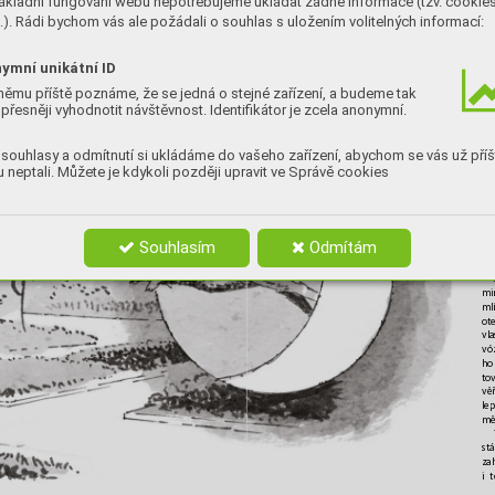
ákladní fungování webu nepotřebujeme ukládat žádné informace (tzv. cookie
T
enkrát na západě, 
„můžete se o ni tře
-
roz
-
to
leké řece Sázav
ě. Můj pes dosáhl téměř 
). Rádi bychom vás ale požádali o souhlas s uložením volitelných informací:
ba porvat!“ V
šichni souhlasí, já ještě 
á!“
ma
velikosti německého ov
čáka. Nebyl tak 
upřesňuji pravidla tak, že Bojar může
dyž 
to
velký
, ale skák
al výš. Překvapení mě
plot přeskočit anebo přelézt. 
Všichni 
hny
čekalo už v lednu, kdy za mnou přišel 
souhlasí.
ymní unikátní ID
pa
poprvé před panelák. Bylo to navečer 
ok
němu příště poznáme, že se jedná o stejné zařízení, a budeme tak
to
přesněji vyhodnotit návštěvnost. Identifikátor je zcela anonymní.
v
pí
souhlasy a odmítnutí si ukládáme do vašeho zařízení, abychom se vás už příš
a
to
 neptali. Můžete je kdykoli později upravit ve Správě cookies
vr
mn
ně
ne
ot
Souhlasím
Odmítám
do
jed
mi
ml
ot
vla
vó
ho
to
věř
lep
mě
st
za
i 