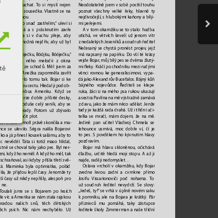
s
Neodolatelně jsem v sobě pocítil touhu
 nedá poslouchat. 
T
o si myslí nejen 
poznat všechn
y velké řeky
, hlavně ty 
minka, ale i sousedk
a. 
Vlastně se na 
nejdivočejší, s hlubokými kaňony a bílý
-
m obě shodnou. 
mi peřejemi.
„Já se z toho snad zastřelím,
“ uleví si 
A v tom okamžiku se to stalo: hudba 
ní Bieberlová a s prásknutím zavře 
utichá, ve větvích ševelí už jenom vítr
no. Maminka si v duchu přeje, aby 
znedalekých Jeseníků a soudruh ředitel 
 udělala co možná nejdřív
, aby už byl 
Nečesaný se ch
ystá pronést projev
, jejž 
baráku pokoj. 
má napsaný na papírku. Do vší té krásy 
„Bóójku, Bóóječku, Bóójku, Bóóječku,
“ 
vejde Bojar
, můj bílý pes se dvěma žlutý
-
skl jsem na něho melodii z ok
na 
tě
mi eky. Kráčí po chodníku mezi rudými
rychle běžel ze schodů. Měl jsem za 
věnci ro
vnou ke generalissimovi, vypa
-
, že babička Anežk
a zapomněla zavřít 
dá jako Alexandrův Bucefalos. Bájn
ý kůň 
ata, ale nebylo tomu tak. Bojar si ke 
bájného vojevůdce
. Řediteli se klepe 
ě našel novou cestu
. Hledal ji podob
-
ruka, žáci si na mého psa rukou uk
azují 
 jako Kolumbus Ameriku. Když se 
a sestra P
avlína na mě výstražně zamává 
prokousal skrze dobře přibité desky
, 
z davu, jako že mám něc
o udělat. Jenže 
evřel si jednoduše celý seník, aby se 
tady je každá rada drahá. Už i třídní uči
-
stal do zahrady
. P
otom už zbývalo 
telka se mračí, mám dojem, že na mě. 
iné – přeskočit plot. 
Jedině pan učitel 
Vladivoj Chmela se
Serenáda h-moll práv
ě skončila a
ma-
lehounce usmívá, moc dobře ví, čí je
nce se ulevilo
. Ségra nalila Bojarovi 
to pes. S pov
děkem ho kývnutím hlav
y 
íko a já přinesl kousek salámu, aby to
pozdra
vím. 
ec nevěděl. 
T
áta si totiž maso hlídal, 
Bojar má hlavu skloněnou, očichává 
stně se choval taky jako pes. Byl ner
-
dlažbu, určitě hledá moji st
opu. A až ji 
zní, když ho neměl
. A když ho měl, tak 
najde, raději nedom
yslet…
 schraňoval, asi kdyb
y přišla třetí svě
-
Oslava vrcholí v okamžiku, kdy Bojar 
vá. Maminka byla optimistka, pořád 
zvedne levou zadní a cvrnk
ne přímo 
ila, že přijdou lepší časy
. Jenomže t
y 
Josifu 
Vissarionoviči pod nohama. 
T
o 
ší časy už nikdy nepřišly
, alespoň pro 
už soudruh ředitel nevydrží. Se slovy
: 
 ne.
„Jedeš, ty!“ se vrhá v úplně novém saku 
T
oulali jsme se s Bojarem po lesích 
k pomníku, ale na Bojara je krátký. P
ár 
ále víc a Amerika se nám stala rajskou 
příznivců mu pomáhá, taky zástupce 
hradou našich snů, těch dětských 
ředitele školy Zimmerman a naše třídní 
těch psích. Nic nám nechybělo
. Už 