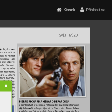
Kiosek
Přihlásit se
| 
 | 
SVĚ
T HVĚZD
oje. Když v roce 
i oba na začátku 
hvězdám. P
atnác
t 
ický jezdec
 –, ale 
 proti válce v
e 
hardu Nixono
vi. 
e o to
, aby nešlo 
izní reportérk
y
, 
osti. 
„S Bobem 
st
ejné hodnoty
. 
 povídat hodiny 
, ale také skvělý 
o mým partnerům, 
vých pamětech. 
atáčení romance 
si na benátském 
PIERRE RICHARD A
 GÉRARD DEP
ARDIEU
V osmdesátých letech spolu natočili jedn
y z nejlepších francouz
-
ských komedií – 
Kopyto
, Uprchlíci
 a 
Otec a otec
. Pierre Richard 
vnich byl tradičně za popletu, Gérard Depardieu za r
anaře. 
T
edy