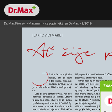
Dr. Max Kiosek
»
Maximum - časopis lékáren Dr.Max
»
3/2019
| 
 | 
JAK T
O VIDÍ 
MARIE
J
Díky vysokému rozlišení to teď můž
á vím, že začínají plís
-
sledovat v přímém přenosu
. 
kanice, dny se krátí 
Mimochodem, ty pupínk
y
, to je v
a
tak vůbec. Jenomže 
ně peklo. Myslíte si, že za sebou m
podzim zahaluje. A to
Žádo
už všechny m
yslitelné hormon
je od něj laskavé. Dává mi oddy
chový 
výky
vy, takž
e vaší pleti by měly hro
čas. 
maximálně vrásky
. Cha. Pupínky na 
Léto je plné ostr
ého světla. Když se 
nehledí. Budou nás pronásledovat kl
náhodou zahlédnu ve výloze, utrpím
ně do stovky
. A vždycky vyskočí, k
takový šok, jako když televize začala 
potřebujete vypadat co nejlépe. U
ž
vysílat ve vysokém rozlišení. Do té dob
y 
vidím, jak na oslavu mý
ch stých naro
mi drobné kosmetické vady moderá
-
nin přijde delegace z radnice, f
otog
torek unikaly
. A najednou: Bác! 
Vidím