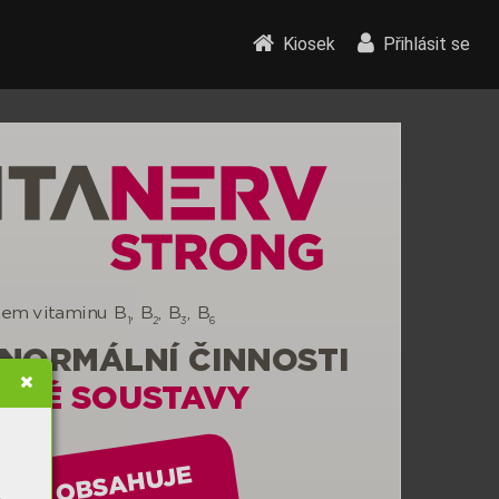
Kiosek
Přihlásit se
hem vitaminu B
, B
, B
, B
1
2
3
6
 NORMÁLNÍ ČINNOS
TI
O
VÉ SOUS
T
A
V
Y
JE
A OBSAHU