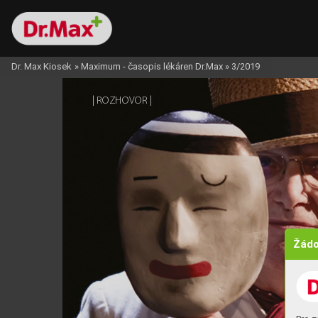
Dr. Max Kiosek
»
Maximum - časopis lékáren Dr.Max
»
3/2019
| 
 | 
ROZHOV
OR
Žádo