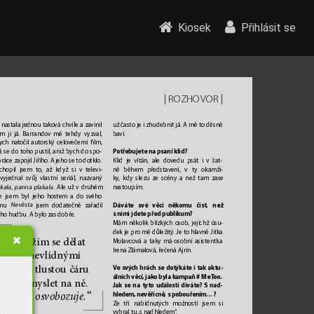
Kiosek
Přihlásit se
| 
 | 
ROZHOV
OR
, nastala jednou tako
vá chvíle a zavinil 
už často je i zhudebnit já. A mě to děsně 
em ji já. Barrandov mě tehdy vyzval, 
baví.
ych nat
očil autorský celovečerní fi
lm, 
Potř
ebujete na psaní klid?
á se do toho pustil, aniž bych do spo
-
ráce zapojil Jiřího
. A jeho se to dotklo. 
Klid je vítán, ale dovedu psát i v šat
-
chopil jsem t
o, až když si v t
elevi
-
ně během představ
ení, v ty ok
amži
-
 vyjednal svůj vlastní seriál, naz
vaný 
ky, kdy slezu z
e scény a než tam zase 
nastoupím.
. Ale už v druhém 
akala, panna plak
ala
le jsem byl jeho hostem a do sv
ého 
Dává
te své v
ěci někomu číst, než 
mu 
 jsem dodatečně zařadil 
Nevěsta
snimi jdete před publikum?
jeho hudbu. A bylo zas dobře
.
Mám několik blízkých osob, jejichž úsu
-
dek je pro mě důležitý
. Je to hlavně Jitka 
„Snažím se dělat  
Molavcov
á a taky má osobní asistentk
a 
Irena Zlámalová, řeč
ená Ajrín.
za nevlídnými  
věcmi tlus
tou čá
ru  
V
e svých hrách se dotýkáte i tak aktu
-
álních věcí, jak
o byla kampaň # Me
T
oo
. 
anem
yslet na n
ě.  
Jak se na tyto události díváte? S nad
-
T
o mě osvo
bozu
je.“
hledem, nevěřícně
, s pobouřením…?
Ze tří nabídnutých možností jsem si 
vybral tu 
„s nadhledem“
.