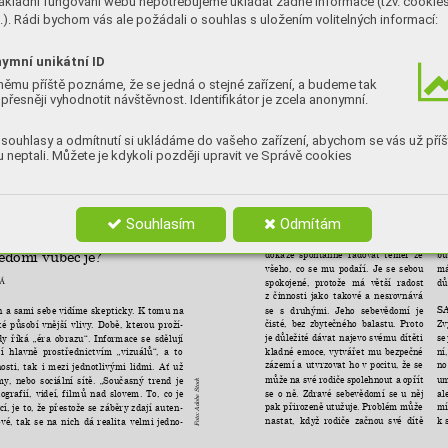
ákladní fungování webu nepotřebujeme ukládat žádné informace (tzv. cookie
ho
líme 
svůj 
„dokonalý 
život“. 
Falešný, 
). Rádi bychom vás ale požádali o souhlas s uložením volitelných informací:
mn
konzumní 
a 
instantní. 
Chlubíme 
se 
dě
úspěchy, 
přivlastňujeme 
si 
záslu
-
po
hy, 
ukazujeme 
neodolatelné 
fotky 
ymní unikátní ID
ve
z 
dovolených, 
narozenin, 
restaurací, 
vá
domovů 
aj. 
V 
podstatě 
tu 
nechceme 
němu příště poznáme, že se jedná o stejné zařízení, a budeme tak
a 
dát najevo, kým jsme doopravdy. 
přesněji vyhodnotit návštěvnost. Identifikátor je zcela anonymní.
 
CESTA
ka
ús
VÍM, KDO JSEM
se
Předpokladem 
zdravého 
sebevědo
-
souhlasy a odmítnutí si ukládáme do vašeho zařízení, abychom se vás už příš
že
mí 
je 
především 
psychická 
vyrov
-
bevědomí
 neptali. Můžete je kdykoli později upravit ve Správě cookies
má
nanost 
a 
osobní 
harmonie. 
Taková
Př
osobnost 
se 
rodí 
postupně. 
V 
útlém 
rů
věku 
nemá 
ještě 
dítě 
úplně 
utvo
-
vě
řenou 
identitu, 
charakter 
získává 
zení. Významně 
ovlivňuje
vy
postupem 
času 
v 
rodině, 
školce, 
ško
-
Souhlasím
Odmítám
dě
le 
a 
později 
i 
v 
zaměstnání. 
Pokud 
akolik se cítí šťastně 
dá
sledujete 
malé 
dítě, 
zjistíte, 
že 
se
vědomí vůbec 
je?
bu
dokáže 
spontánně 
radovat 
téměř 
ze 
m
všeho, 
co 
se 
mu 
podaří. 
Je 
se 
sebou
dů
Á
spokojené, 
protože 
má 
větší 
radost 
z 
činnosti 
jako 
takové 
a 
nesrovnává 
se 
s 
druhými. 
Jeho 
sebevědomí 
je 
S
h 
a sami 
sebe vidíme 
skepticky. K 
tomu na 
Zv
čisté, 
bez 
zbytečného 
balastu. 
Proto 
ké 
působí 
vnější 
vlivy. 
Době, 
kterou 
proží
-
se
je 
důležité 
dávat 
najevo 
svému 
dítěti 
dy 
říká 
„éra 
obrazu“. 
Informace 
se 
sdělují 
ní
kladné 
emoce, 
vytvářet 
mu 
bezpečné 
í 
hlavně 
prostřednictvím 
„vizuálů“, 
a 
to 
no
zázemí 
a 
utvrzovat 
ho 
v 
pocitu, 
že 
se
osti, 
tak 
i 
mezi 
jednotlivými 
lidmi. 
Ať 
už 
um
může 
na své 
rodiče 
spolehnout a 
opřít 
my, 
nebo 
sociální 
sítě. 
„Současný 
trend 
je 
Foto: Adobe Stock
al
se 
o 
ně. 
Zdravé 
sebevědomí 
se 
u 
něj 
tografi
í, 
videí, 
f
ilmů 
nad 
slovem. 
To, 
co 
je 
mí
pak 
přirozeně 
utužuje. 
Problém může 
í, 
je 
to, že 
přestože 
se 
záběry 
zdají 
auten
-
k 
nastat, 
když 
rodiče 
začnou 
své 
dítě 
vé, 
tak 
se 
na 
nich 
dá 
realita 
velmi 
jedno
-