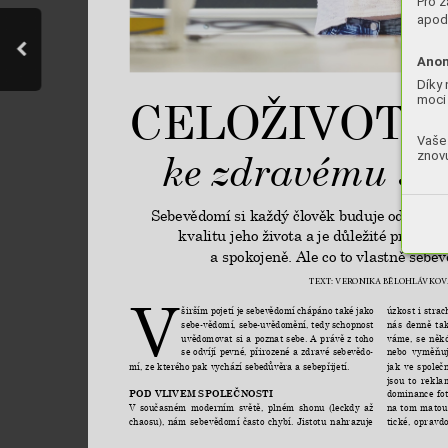
Pro z
apod.
Anon
Díky 
moci 
CELOŽIVOTNÍ
Vaše 
ke 
zdravému se
znovu
Sebevědomí si 
každý člověk 
buduje od naro
kvalitu jeho 
života a 
je důležité pro to, 
n
a spokojeně. 
Ale co 
to vlastně sebe
TEXT
: VERO
NIKA BĚLO
HLÁ
VKO
V
V 
úzkost i strac
širším 
pojetí 
je 
sebevědomí 
chápáno 
také 
jako 
nás 
denně 
ta
sebe-vědomí, sebe-uvědomění, 
tedy schopnost 
váme, 
se 
něk
uvědomovat 
si 
a 
poznat 
sebe. 
A 
právě 
z 
toho 
nebo 
vyměňuj
se 
odvíjí 
pevné, 
přirozené 
a 
zdravé 
sebevědo
-
jak 
ve 
společn
mí, ze kterého 
pak vychází sebedůvěra 
a sebepřijetí. 
jsou 
to 
rekla
dominance 
fo
POD VLIVEM SPOLEČNOSTI
na 
tom 
matouc
V 
současném 
moderním 
světě, 
plném 
shonu 
(leckdy 
až 
tické, 
opravdo
chaosu), 
nám 
sebevědomí 
často 
chybí. 
Jistotu 
nahrazuje 