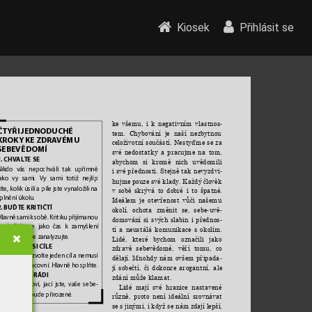
Kiosek
Přihlásit se
ke 
všemu, 
i 
k 
negativním 
vlastnos
-
ČT
YŘI
 JEDNODUCHÉ 
tem. 
Chybování 
je 
naší 
nezbytnou 
KROKY
 KE ZDRA
VÉMU 
celoživotní 
součástí. 
Nestyďme 
se 
za 
SEBEVĚDOMÍ
své 
nedostatky 
a 
pracujme 
na 
tom, 
.
 CHV
AL
TE SE
abychom 
si 
kromě 
nich 
uvědomili 
Nikdo vás nepochválí tak upřímně 
i 
své 
přednosti. 
Stejně 
tak 
nevyzdvi
-
jako vy sami. V
y sami totiž nejlíp 
hujme 
pouze 
své 
klady. 
Každý 
člověk 
íte, kolik úsilí a píle jste vynaložili na 
v 
sobě 
skrývá 
to 
dobré 
i 
to 
špatné. 
plnění úkolu. 
Ideálem 
je 
otevřenost 
vůči 
našemu 
.
 BUĎTE KRITIČTÍ
okolí, 
ochota 
změnit 
se, 
sebe-uvě
-
lavně sami k sobě. Kritiku přijímanou 
domování 
si 
svých 
slabin 
i 
přednos
-

okolí ber
te jako čas k zamyšlení 
tí 
a 
neustálá 
komunikace 
s 
okolím. 
vždy ji dobře zanalyzujte
.
Lidé, 
které 
bychom 
označili 
jako 
.
 VYTY
ČTE SI CÍLE
zdravě 
sebevědomé, 
věří 
tomu, 
co 
aždý den si z
volte jeden cíl a nemusí 
dělají. 
Mnohdy 
nám 
ovšem 
připada
-
ýt nutně pracovní. Hlavně ho splň
te.
jí 
sobečtí, 
či 
dokonce 
arogantní, 
ale 
.
 MĚ
JTE SE RÁDI
zdání může klamat. 
Ber
te se takoví, jací jste
, vaše sebe-
Lidé 
mají 
své 
hranice 
nastavené 
ědomí pak bude přiroz
ené.
různě, 
proto 
není 
ideální 
srovnávat 
se s 
jinými, i 
když 
se nám 
zdají lepší,