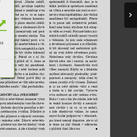
s
spokojenější 
či 
šťastnější. 
Ano, 
je 
to 
dnotit 
negativně. 
„Mnoho 
rodičů, 
těžké, jestliže je společnost 
zaměřená 
ohdy 
i 
učitelů, 
považuje 
úspěchy 
na výkon a neustále nás nutí se srov
-
tí 
za 
samozřejmé 
a 
zaměřuje 
svou 
návat 
s 
těmi 
úspěšnějšími. 
Ale 
všichni 
zornost 
hlavně 
na 
to, 
co 
se 
nepo
-
nemůžeme 
být 
nejúspěšnější. 
Přesto 
de. 
Chyby 
jsou 
většinou 
komento
-
je 
to 
pouze 
náš 
subjektivní 
pohled, 
ny 
bohatěji 
s 
plnou 
emoční 
zátěží, 
který 
nám brání, 
abychom 
byli schop
-
tak 
se 
v 
paměti 
a 
zkušenosti 
člově
-
ni vidět 
se zvenčí. Pod 
nadvládou kri
-
 
uchovávají 
intenzivněji 
než 
pocit 
tických 
rodičů 
(učitelů) 
mnozí 
vyrostli 
pěchu 
a 
jeho 
ocenění 
okolím. 
Tím 
s 
vědomím, 
že 
jsou 
naše 
schopnosti 
 
vytváří 
opačný 
falešný 
pocit, 
a 
to, 
tě
a 
dovednosti 
přirozené 
a 
je 
důležitěj
-
 se jedinec 
cítí nesebevědomě 
a vší
-
ší 
být 
skromný 
než 
ambiciózní 
(pyš
-
 
si 
hlavně 
svých 
neúspěchů 
a 
chyb. 
ný 
na 
svoji 
dobře 
odvedenou 
práci).
esto 
ale 
může 
být 
chyba 
dokonalý 
Nešetřeme 
tedy 
chválou. 
Chvalme 
stový 
faktor. 
Pokud 
se 
z 
ní 
člo
-
hlavně 
sebe, 
ale 
i 
ostatní, 
za 
malič
-
k 
poučí, 
pro 
příště 
už 
ví, 
čemu 
se 
kosti 
i 
drobnosti. 
Samochvála 
totiž 
hnout. 
Ač 
to 
tedy 
zní 
paradoxně, 
vůbec 
nesmrdí. 
Kdyby 
se 
z 
lidského 
tem, 
druhým 
i 
sobě 
bychom 
měli 
myšlení 
odstranily 
předsudky, 
před
-
t 
právo 
na 
chybu 
a 
za 
každou 
chy
-
pojatosti 
a 
nesmysly, 
tohle 
rčení 
by 
 
poděkovat. 
Neboť 
právě 
díky 
ní 
rázem 
ztratilo 
svůj 
význam. 
Žádoucí 
áme 
příležitost 
se 
vždy 
něco 
nového, 
je 
si 
na 
sobě 
něčeho 
vážit 
a 
cenit 
ležitého naučit,“ říká 
psycholožka.
a 
třeba 
to 
i 
dál 
rozvíjet. 
Vystavte 
svou 
osobnost 
na 
odiv 
celému 
světu. 
AMOCHVÁLA (NE)SMRDÍ?
Ruku 
v 
ruce 
s 
tím 
jde 
otázka, 
kde 
leží 
ýšit si sebevědomí znamená 
vydat 
ta 
tenká 
hranice 
chvály 
a 
nesmysl
-
 
proti 
zakořeněným 
vzorcům 
chová
-
nost 
chválit 
i 
za 
to, 
co 
se 
nedaří, 
, hluboko skrytým postojům a dáv
-
a 
kde 
objektivně 
vidíme, 
že 
nemá 
 
zaběhnutým 
zvykům. 
Důležité 
je 
smysl druhé 
podporovat 
v 
oblastech, 
ění přijmout 
a 
odpustit 
ostatním, 
pro 
které 
nemají 
dispozice, 
ale 
to 
už 
e 
zejména 
sobě. 
Zdravé 
sebevědo
-
je 
téma 
na 
jiný 
článek 
v 
některém 
 
představuje 
hlavně 
kladný 
vztah 
z příštích čísel 
.
sobě samému. 
A jde 
o kladný 
vztah 
Maxima
■